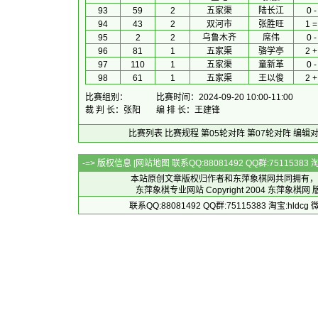
93
59
2
五家渠
陆长江
0 -
94
43
2
双河市
张胜旺
1 =
95
2
2
乌鲁木齐
席伟
0 -
96
81
1
五家渠
骆学亭
2 +
97
110
1
五家渠
童新革
0 -
98
61
1
五家渠
王以俊
2 +
比赛组别：
比赛时间：2024-09-20 10:00-11:00
裁 判 长：张阳
编 排 长：王建锋
比赛列表
比赛规程
第05轮对阵
第07轮对阵
编辑
-=> 版权信息 [
网站地图
联系QQ:88081492 QQ群:7511538
本站原创文章版权归作者和
东萍象棋网
共同拥有，
东萍象棋专业网站 Copyright 2004
东萍象棋网
版
联系QQ:88081492 QQ群:75115383 淘宝:h