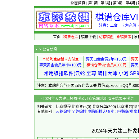
杂志首页
|
第1期
|
第2期
|
第3期
|
第4期
|
棋谱仓库V
注意：二合一卡为充值卡
首页
|
棋谱仓库
|
棋谱下载
|
动态棋盘
|
象棋赛事
|
象
-=>
公告信息
本站淘宝店铺 - 支付宝
弈天白金会员2年=150元
弈天
弈天黄金会员年卡=100元
棋谱仓库vip会员=100元
弈天
常用编排软件(云蛇 至尊 编排大师 小河 S
注意：本站内容与下面百度广告无关 微信:dpxqcom QQ号:88081
-=> 2024年天力建工杯象棋公
相关链接：
比赛规程
比赛资讯
(0)
参赛名单
(200)
比赛棋谱
(15
其他组别：
云蛇编排
至尊编排
电脑编排大师
小河棋院编排
象
2024年天力建工杯