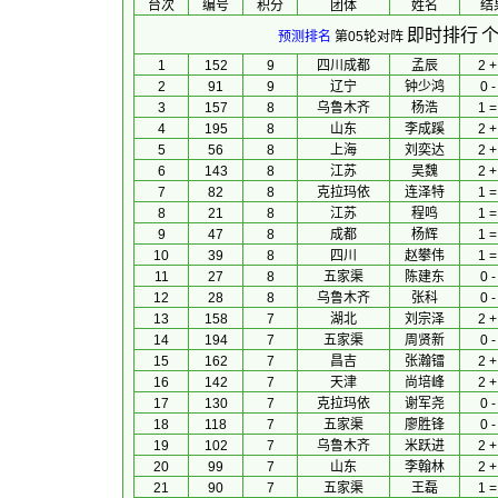
台次
编号
积分
团体
 姓名 
 结
即时排行
个
预测排名
第05轮对阵
1
152
9
四川成都
孟辰
2 +
2
91
9
辽宁
钟少鸿
0 -
3
157
8
乌鲁木齐
杨浩
1 =
4
195
8
山东
李成蹊
2 +
5
56
8
上海
刘奕达
2 +
6
143
8
江苏
吴魏
2 +
7
82
8
克拉玛依
连泽特
1 =
8
21
8
江苏
程鸣
1 =
9
47
8
成都
杨辉
1 =
10
39
8
四川
赵攀伟
1 =
11
27
8
五家渠
陈建东
0 -
12
28
8
乌鲁木齐
张科
0 -
13
158
7
湖北
刘宗泽
2 +
14
194
7
五家渠
周贤新
0 -
15
162
7
昌吉
张瀚镭
2 +
16
142
7
天津
尚培峰
2 +
17
130
7
克拉玛依
谢军尧
0 -
18
118
7
五家渠
廖胜锋
0 -
19
102
7
乌鲁木齐
米跃进
2 +
20
99
7
山东
李翰林
2 +
21
90
7
五家渠
王磊
1 =