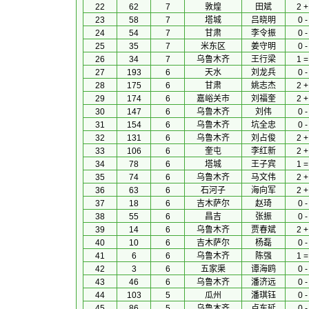
22
62
7
敦煌
田斌
2 +
23
58
7
塔城
吕晓明
0 -
24
54
7
甘肃
李令振
0 -
25
35
7
米东区
姜守明
0 -
26
34
7
乌鲁木齐
王行梁
1 =
27
193
6
天水
刘龙兵
0 -
28
175
6
甘肃
姚志杰
2 +
29
174
6
嘉峪关市
刘福奎
2 +
30
147
6
乌鲁木齐
刘伟
0 -
31
154
6
乌鲁木齐
坑全忠
0 -
32
131
6
乌鲁木齐
刘占俊
2 +
33
106
6
奎屯
李红新
2 +
34
78
6
塔城
王子宾
1 =
35
74
6
乌鲁木齐
马文伟
2 +
36
63
6
石河子
海向军
2 +
37
18
6
吉木萨尔
赵琦
0 -
38
55
6
昌吉
张振
0 -
39
14
6
乌鲁木齐
贾春斌
2 +
40
10
6
吉木萨尔
杨磊
0 -
41
6
6
乌鲁木齐
陈强
1 =
42
3
6
五家渠
谭海鸥
0 -
43
46
6
乌鲁木齐
潘济远
0 -
44
103
5
瓜州
潘琪钰
0 -
45
86
5
乌鲁木齐
卢东延
0 -