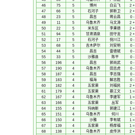
46
75
5
博州
白云飞
2 +
47
66
5
石河子
郭新卫
2 +
48
23
5
昌吉
蒋云昌
0 -
49
11
5
乌鲁木齐
马文涛
2 +
50
22
5
米东区
李秉德
2 +
51
94
5
甘肃酒泉
田守龙
2 +
52
17
5
石河子
倪川江
0 -
53
68
5
吉木萨尔
刘安明
0 -
54
44
5
昌吉
雷德斌
0 -
55
33
5
沙雅县
陈平
0 -
56
196
4
昌吉
郭尚武
0 -
57
190
4
乌鲁木齐
田志虎
0 -
58
187
4
昌吉
李志强
0 -
59
183
4
福海
解志胜
0 -
60
182
4
五家渠
刘福民
2 +
61
179
4
五家渠
慕江文
1 =
62
167
4
乌鲁木齐
李建军
1 =
63
166
4
五家渠
丛军
0 -
64
155
4
玛纳斯
郭建江
1 =
65
151
4
乌鲁木齐
何川
0 -
66
150
4
沙雅
李有斌
1 =
67
139
4
五家渠
杨厚福
1 =
68
138
4
乌鲁木齐
皮传洪
2 +