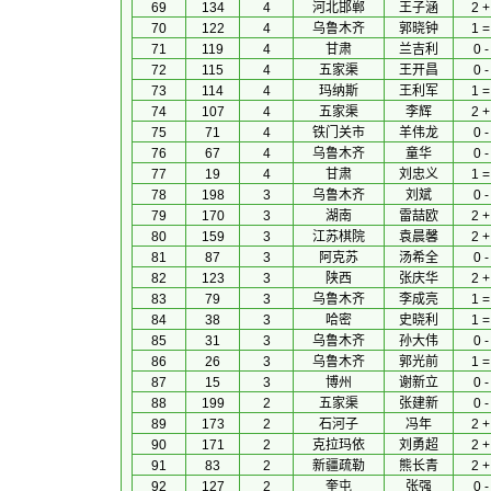
69
134
4
河北邯郸
王子涵
2 +
70
122
4
乌鲁木齐
郭晓钟
1 =
71
119
4
甘肃
兰吉利
0 -
72
115
4
五家渠
王开昌
0 -
73
114
4
玛纳斯
王利军
1 =
74
107
4
五家渠
李辉
2 +
75
71
4
铁门关市
羊伟龙
0 -
76
67
4
乌鲁木齐
童华
0 -
77
19
4
甘肃
刘忠义
1 =
78
198
3
乌鲁木齐
刘斌
0 -
79
170
3
湖南
雷喆欧
2 +
80
159
3
江苏棋院
袁晨馨
2 +
81
87
3
阿克苏
汤希全
0 -
82
123
3
陕西
张庆华
2 +
83
79
3
乌鲁木齐
李成亮
1 =
84
38
3
哈密
史晓利
1 =
85
31
3
乌鲁木齐
孙大伟
0 -
86
26
3
乌鲁木齐
郭光前
1 =
87
15
3
博州
谢新立
0 -
88
199
2
五家渠
张建新
0 -
89
173
2
石河子
冯年
2 +
90
171
2
克拉玛依
刘勇超
2 +
91
83
2
新疆疏勒
熊长青
2 +
92
127
2
奎屯
张强
0 -