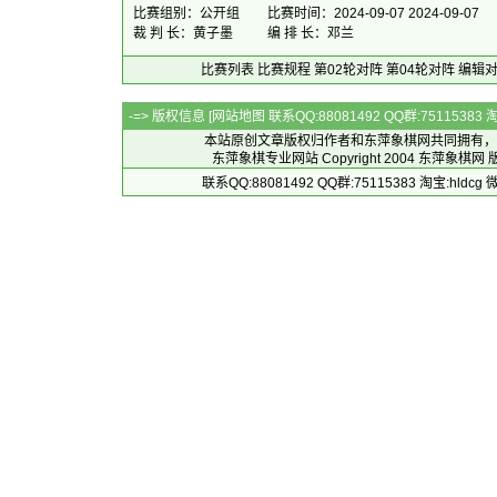
比赛组别：公开组
比赛时间：2024-09-07 2024-09-07
裁 判 长：黄子墨
编 排 长：邓兰
比赛列表
比赛规程
第02轮对阵
第04轮对阵
编辑
-=> 版权信息 [
网站地图
联系QQ:88081492 QQ群:7511538
本站原创文章版权归作者和
东萍象棋网
共同拥有，
东萍象棋专业网站 Copyright 2004
东萍象棋网
版
联系QQ:88081492 QQ群:75115383 淘宝:h