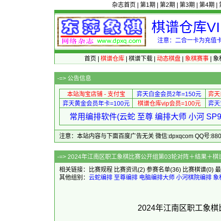
杂志首页
|
第1期
|
第2期
|
第3期
|
第4期
|
棋谱仓库V
注意：二合一卡为充值卡
首页
|
棋谱仓库
|
棋谱下载
|
动态棋盘
|
象棋赛事
|
象
-=>
公告信息
本站淘宝店铺 - 支付宝
弈天白金会员2年=150元
弈天
弈天黄金会员年卡=100元
棋谱仓库vip会员=100元
弈天
常用编排软件(云蛇 至尊 编排大师 小河 S
注意：本站内容与下面百度广告无关 微信:dpxqcom QQ号:88081
-=> 2024年江南区职工象棋比赛
相关链接：
比赛规程
比赛资讯
(2)
参赛名单
(36)
比赛棋谱
(0)
最
其他组别：
云蛇编排
至尊编排
电脑编排大师
小河棋院编排
象
2024年江南区职工象