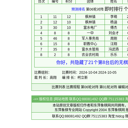
台次
编号
积分
团体
 姓名 
即时排行
个
预测排名
第06轮对阵
1
11
12
枫林镇
李萌
2
12
10
枫林镇
杨涵
3
30
10
富水电厂
傅杰
4
8
8
一中
刘会才
5
46
8
军人事务局
周刚
6
15
8
职教中心
汪翔
7
35
8
富水水管局
冯武扬
8
2
8
农业农村局
乐乐
你好，共隐藏了21个第8台后的无棋
比赛组别：
比赛时间：2024-10-04 2024-10-05
裁 判 长：高翔
编 排 长：柯立新
比赛列表
比赛规程
第06轮对阵
第01轮对阵
编辑
-=> 版权信息 [
网站地图
联系QQ:88081492 QQ群:7511538
本站原创文章版权归作者和
东萍象棋网
共同拥有，
东萍象棋专业网站 Copyright 2004
东萍象棋网
版
联系QQ:88081492 QQ群:75115383 淘宝:h