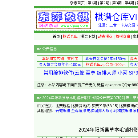
杂志首页
|
第1期
|
第2期
|
第3期
|
第4期
|
棋谱仓库V
注意：二合一卡为充值卡
首页
|
棋谱仓库
|
棋谱下载
|
动态棋盘
|
象棋赛事
|
象
-=>
公告信息
本站淘宝店铺 - 支付宝
弈天白金会员2年=150元
弈天
弈天黄金会员年卡=100元
棋谱仓库vip会员=100元
弈天
常用编排软件(云蛇 至尊 编排大师 小河 S
注意：本站内容与下面百度广告无关 微信:dpxqcom QQ号:88081
-=> 2024年阳新县草本毛铺杯职工围
相关链接：
比赛规程
比赛资讯
(2)
参赛名单
(58.15)
比赛棋谱
(0
其他组别：
云蛇编排
至尊编排
电脑编排大师
小河棋院编排
象
2024年阳新县草本毛铺杯