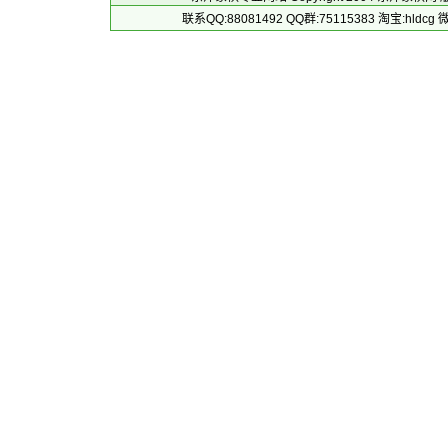
联系QQ:88081492 QQ群:75115383 淘宝:h