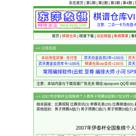
杂志首页
|
第1期
|
第2期
|
第3期
|
第4期
|
棋谱仓库V
注意：二合一卡为充值卡
首页
|
棋谱仓库
|
棋谱下载
|
动态棋盘
|
象棋赛事
|
象
-=>
公告信息
本站淘宝店铺 - 支付宝
弈天白金会员2年=150元
弈天
弈天黄金会员年卡=100元
棋谱仓库vip会员=100元
弈天
常用编排软件(云蛇 至尊 编排大师 小河 S
注意：本站内容与下面百度广告无关 微信:dpxqcom QQ号:88081
-=> 2007年伊泰杯全国象棋个人赛男
相关链接：
比赛规程
比赛资讯
(3)
参赛名单
(26)
比赛棋谱
(65)
其他组别：
男子预赛A组
(7)
男子预赛C组
(7)
男子预赛D组
(7)
2007年伊泰杯全国象棋个