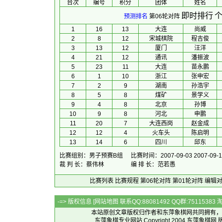
台次
编号
积分
团体
 姓名 
即时排行
个
预测排名
第06轮对阵
1
16
13
大连
尚威
2
8
12
宋城棋院
程吉俊
3
13
12
厦门
汪洋
4
21
12
通讯
潘振波
5
23
11
大连
苗永鹏
6
1
10
浙江
张申宏
7
2
9
湖南
孙浩宇
8
5
8
煤矿
景学义
9
4
8
北京
孙博
10
9
8
河北
申鹏
11
20
7
大连西岗
赵金成
12
12
4
火车头
陈启明
13
14
6
四川
邱东
比赛组别：男子预赛B组
比赛时间：2007-09-03 2007-09-1
裁 判 长：蔡伟林
编 排 长：范若愚
比赛列表
比赛规程
第06轮对阵
第01轮对阵
编辑
-=> 版权信息 [
网站地图
联系QQ:88081492 QQ群:7511538
本站原创文章版权归作者和
东萍象棋网
共同拥有，
东萍象棋专业网站 Copyright 2004
东萍象棋网
版