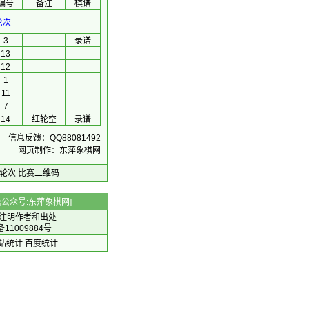
编号
备注
棋谱
轮次
3
录谱
13
12
1
11
7
14
红轮空
录谱
信息反馈：QQ88081492
网页制作：东萍象棋网
轮次
比赛二维码
 微信公众号:东萍象棋网]
注明作者和出处
备11009884号
 网站统计
百度统计