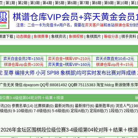
页
|
第1期
|
第2期
|
第3期
|
第4期
|
第5期
|
第6期
|
第7期
|
第8期
|
第9期
|
第10期
|
第1
棋谱仓库VIP会员+弈天黄金会员1
注意：二合一卡为充值卡≠用户名，需要在
弈天客户端
和本站
棋谱仓库
分别
棋谱下载
|
动态棋盘
|
象棋赛事
|
象棋资讯
|
象棋视频
|
象棋图片
|
等级分表
|
棋手资料
弈天白金会员2年=150元
弈天白金+棋库VIP=210元
弈天点数直充10点=2元
棋谱仓库vip会员=100元
弈天黄金+棋库VIP=160元
棋谱仓库vip月卡=15元
 至尊 编排大师 小河 SP98 象棋部)均可实时发布比赛对阵成
 微信:dpxqcom QQ号:88081492 QQ群:75115383 淘宝:hldcg 新浪微博:
金坛区围棋段位级位赛3-4级组第04轮对阵＋结果＋棋谱
资讯
(20)
参赛名单
(14)
比赛棋谱
(0)
最新对阵
(6)
最新排行
(6)
最新胜率
(6) 浏览人气(198
5级组
(6)
9-10级组
(6)
7-8级组
(6)
5-6级组
(6)
定段A组
(7)
定段B组
(7)
1段组
(7)
2段组
(7)
2026年金坛区围棋段位级位赛3-4级组第04轮对阵＋结果＋棋谱