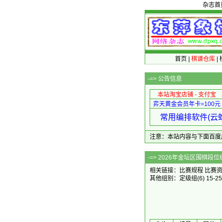
杂志首
首页
|
棋谱仓库
|
-=>
公告信息
本站淘宝店铺 - 支付宝
弈天黄金会员年卡=100元
常用编排软件(云蛇
注意：本站内容与下面百度广告无关
-=> 2026年
相关链接：
比赛规程
比赛
其他组别：
定级组
(6)
15-2