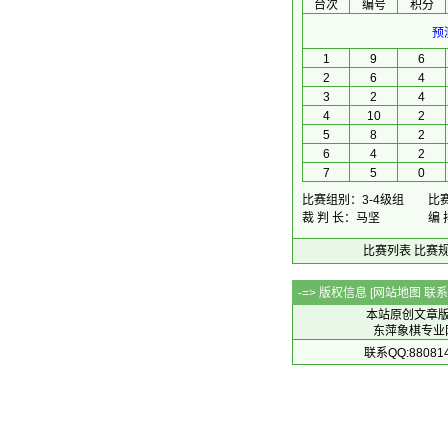
台次
编号
积分
预
1
9
6
2
6
4
3
2
4
4
10
2
5
8
2
6
4
2
7
5
0
比赛组别：3-4级组
比赛
裁 判 长：马坚
编 
比赛列表
比赛
-=> 版权信息 [
网站地图
联系Q
本站原创文章
东萍象棋专业网站 
联系QQ:88081