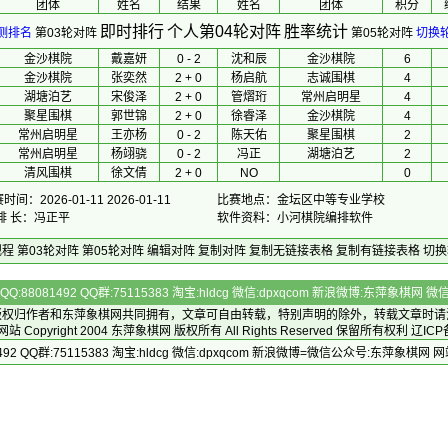
团体
 姓名 
 结果 
 姓名 
团体
积分
即时排行
个人第04轮对阵
胜率统计
测排名
第03轮对阵
第05轮对阵
切换
金沙棋院
戴嘉妍
0 - 2
沈和辰
金沙棋院
6
金沙棋院
张奕然
2 + 0
杨启航
志诚围棋
4
湖塘泊艺
宋俊泽
2 + 0
管熠珩
常州启明星
4
聚星围棋
郭世锦
2 + 0
徐睿泽
金沙棋院
4
常州启明星
王亦杨
0 - 2
陈天佑
聚星围棋
2
常州启明星
杨翊骁
0 - 2
冯正
湖塘泊艺
2
清风围棋
徐文倩
2 + 0
NO
0
时间：2026-01-11 2026-01-11
比赛地点：金坛区中等专业学校
排 长：冯正平
软件资料：小河棋院编排软件
规程
第03轮对阵
第05轮对阵
编辑对阵
复制对阵
复制无链接表格
复制有链接表格
切换
Q:88081492 QQ群:75115383 淘宝:hldcg 微信:dpxqcom 新浪微博:东萍象棋网
版权归作者和
东萍象棋网
共同拥有，文章可自由转载，特别声明的除外，转载文章时请
Copyright 2004
东萍象棋网
版权所有 All Rights Reserved 保留所有权利 辽ICP
492 QQ群:75115383 淘宝:hldcg 微信:dpxqcom 新浪微博=微信公众号:东萍象棋网