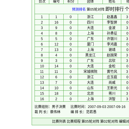
台次
编号
积分
团体
 姓名 
 
即时排行
个
预测排名
第05轮对阵
1
1
0
浙江
赵鑫鑫
3
2
16
0
四川
李智屏
0
3
9
0
大连
金波
3
4
8
0
上海
孙勇征
0
5
5
0
广东
许银川
3
6
12
0
厦门
李鸿嘉
0
7
13
0
上海
谢靖
0
8
4
0
黑龙江
赵国荣
3
9
3
0
广东
吕钦
3
10
14
0
大连
金松
0
11
11
0
宋城棋院
黄竹风
3
12
6
0
浙江
庄玉庭
0
13
7
0
大连
尚威
0
14
10
0
山东
王新光
0
15
18
0
北京
蒋川
3
16
2
0
上海
洪智
3
比赛组别：男子决赛
比赛时间：2007-09-03 2007-09-16
裁 判 长：蔡伟林
编 排 长：范若愚
比赛列表
比赛规程
第05轮对阵
第02轮对阵
编辑