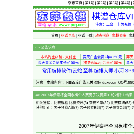
杂志首页
|
第1期
|
第2期
|
第3期
|
第4期
|
棋谱仓库V
注意：二合一卡为充值卡
首页
|
棋谱仓库
|
棋谱下载
|
动态棋盘
|
象棋赛事
|
象
-=>
公告信息
本站淘宝店铺 - 支付宝
弈天白金会员2年=150元
弈天
弈天黄金会员年卡=100元
棋谱仓库vip会员=100元
弈天
常用编排软件(云蛇 至尊 编排大师 小河 S
注意：本站内容与下面百度广告无关 微信:dpxqcom QQ号:88081
-=> 2007年伊泰杯全国象棋个人赛
相关链接：
比赛规程
比赛资讯
(3)
参赛名单
(32)
比赛棋谱
(53)
其他组别：
男子预赛A组
(7)
男子预赛B组
(7)
男子预赛C组
(7)
2007年伊泰杯全国象棋