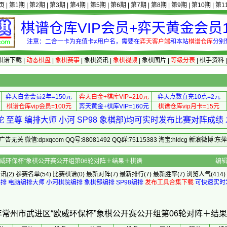
页
|
第1期
|
第2期
|
第3期
|
第4期
|
第5期
|
第6期
|
第7期
|
第8期
|
第9期
|
第10期
|
第1
棋谱仓库VIP会员+弈天黄金会员1
注意：二合一卡为充值卡≠用户名，需要在
弈天客户端
和本站
棋谱仓库
分别
棋谱下载
|
动态棋盘
|
象棋赛事
|
象棋资讯
|
象棋视频
|
象棋图片
|
等级分表
|
棋手资料
弈天白金会员2年=150元
弈天白金+棋库VIP=210元
弈天点数直充10点=2元
棋谱仓库vip会员=100元
弈天黄金+棋库VIP=160元
棋谱仓库vip月卡=15元
 至尊 编排大师 小河 SP98 象棋部)均可实时发布比赛对阵成
 微信:dpxqcom QQ号:88081492 QQ群:75115383 淘宝:hldcg 新浪微博:
州市武进区“欧威环保杯”象棋公开赛公开组第06轮对阵＋结果＋棋谱
编
资讯
(2)
参赛名单
(54)
比赛棋谱
(0)
最新对阵
(7)
最新排行
(7)
最新胜率
(7) 浏览人气(414)
编排
电脑编排大师
小河棋院编排
象棋部编排
SP98编排
发布工具合集下载
可快速实时
1年常州市武进区“欧威环保杯”象棋公开赛公开组第06轮对阵＋结