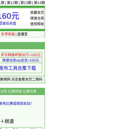
1期
|
第12期
|
第13期
|
第14期
收藏本页
60元
棋谱仓库
登录后充值
使用帮助
|
东萍商城
|
直播室
弈天棋缘碎银30万=100元
棋谱仓库vip会员=100元
绩 发布工具合集下载
东萍象棋网
点击查看本页二维码
辑对阵
比赛规程
比赛列表
发布比赛成绩到本站！
果＋棋谱