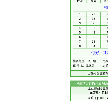
台次
编号
积
预
1
29
2
15
3
7
4
38
5
42
6
30
7
18
8
54
你好，共
比赛组别：公开组
比赛时
裁 判 长：张逸群
编 
比赛列表
比赛
-=> 版权信息 [
网站地图
联系Q
本站原创文章
东萍象棋专业网站 
联系QQ:88081