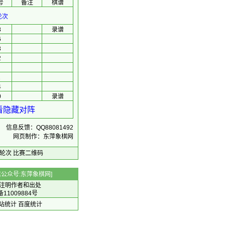
号
备注
棋谱
轮次
8
录谱
6
3
2
1
4
0
录谱
看隐藏对阵
信息反馈：QQ88081492
网页制作：东萍象棋网
轮次
比赛二维码
 微信公众号:东萍象棋网]
注明作者和出处
备11009884号
 网站统计
百度统计