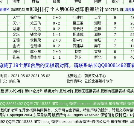
分
团体
 姓名 
 结果 
 姓名 
团体
积分
编
即时排行
个人第06轮对阵
胜率统计
测排名
第05轮对阵
第07轮对阵
切换
9
天宁
徐向海
2 + 0
叶建伟
天宁
9
4
8
天宁
尤云飞
0 - 2
巢正圣
湖塘
9
2
8
湖塘
卞礼良
0 - 2
高云路
金坛
7
2
7
金坛
钱文俊
1 = 1
杨清成
湖塘
7
5
7
无锡
侯振荣
2 + 0
张中华
金坛
7
4
7
金坛
包晓峰
0 - 2
吕建华
奔牛
7
1
7
洛阳
虞亚东
2 + 0
赵杰
雪堰
6
4
6
礼嘉
黎永奎
1 = 1
薛卫
新北
6
4
隐藏了19个第8台后的无棋谱对阵，请联系站长QQ88081492查
间：2021-05-02 2021-05-02
比赛地点：前黄文体中心
排 长：姚庆伟
软件资料：云蛇比赛编排软件
规程
第05轮对阵
第07轮对阵
编辑对阵
复制对阵
复制无链接表格
复制有链接表格
切换
Q:88081492 QQ群:75115383 淘宝:hldcg 微信:dpxqcom 新浪微博:东萍象棋网
版权归作者和
东萍象棋网
共同拥有，文章可自由转载，特别声明的除外，转载文章时请
Copyright 2004
东萍象棋网
版权所有 All Rights Reserved 保留所有权利 辽ICP
492 QQ群:75115383 淘宝:hldcg 微信:dpxqcom 新浪微博=微信公众号:东萍象棋网