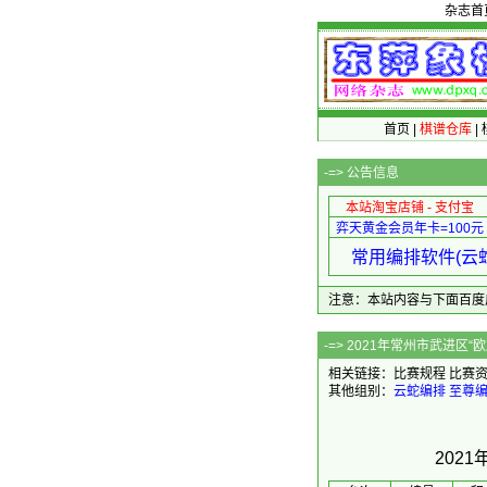
杂志首
首页
|
棋谱仓库
|
-=>
公告信息
本站淘宝店铺 - 支付宝
弈天黄金会员年卡=100元
常用编排软件(云蛇
注意：本站内容与下面百度广告无关
-=> 2021年常
相关链接：
比赛规程
比赛
其他组别：
云蛇编排
至尊
202