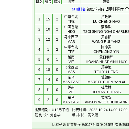
台次
编号
积分
团体
 姓名 
即时排行
个
预测排名
第01轮对阵
中华台北
卢政澔
1
15
2
TPE
LU CHENG-HAO
中国香港
蔡承毅
2
10
2
HKG
TSOI SHING NGAI CHARLE
马来西亚
黄睿阳
3
12
2
MAS
WONG RUI YANG
中华台北
陈净寅
4
1
2
TPE
CHEN JING-YIN
越南
黄日明辉
5
6
1
VIE
HOANG NHAT MINH HUY
马来西亚
郑宇恒
6
18
0
MAS
TEH YU HENG
东马
曾颜熙
7
14
0
MAS EAST
MARCEL CHEN YAN XI
越南
杜孟胜
8
11
0
VIE
DO MANH THANG
东马
黄承安
9
2
0
MAS EAST
ANSON WEE CHENG ANN
比赛组别：U12男子组
比赛时间：2022-10-24 14:00-17:00
裁 判 长：刘杏华
编 排 长：黄义熙
比赛列表
比赛规程
第01轮对阵
第03轮对阵
编辑