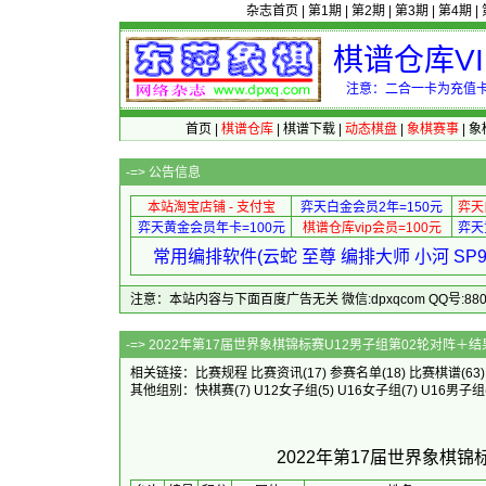
杂志首页
|
第1期
|
第2期
|
第3期
|
第4期
|
棋谱仓库V
注意：二合一卡为充值卡
首页
|
棋谱仓库
|
棋谱下载
|
动态棋盘
|
象棋赛事
|
象
-=>
公告信息
本站淘宝店铺 - 支付宝
弈天白金会员2年=150元
弈天
弈天黄金会员年卡=100元
棋谱仓库vip会员=100元
弈天
常用编排软件(云蛇 至尊 编排大师 小河 S
注意：本站内容与下面百度广告无关 微信:dpxqcom QQ号:88081
-=> 2022年第17届世界象棋锦标赛U
相关链接：
比赛规程
比赛资讯
(17)
参赛名单
(18)
比赛棋谱
(63
其他组别：
快棋赛
(7)
U12女子组
(5)
U16女子组
(7)
U16男子组
2022年第17届世界象棋