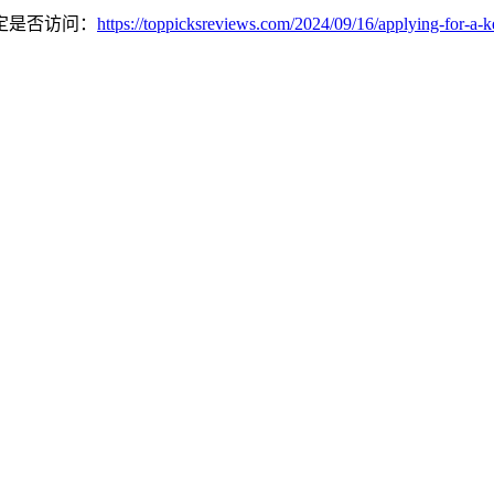
定是否访问：
https://toppicksreviews.com/2024/09/16/applying-for-a-k