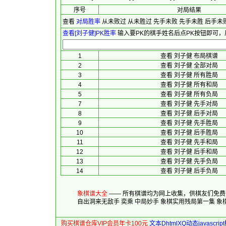
序号
对局结果
查看
对局胜率
从未败过
从未胜过
先手未败
先手未胜
后手未
查看[刘子健]PK胜率
输入要PK的棋手姓名后点PK按钮即可，
1
查看 刘子健 布局棋谱
2
查看 刘子健 全部对局
3
查看 刘子健 所有胜局
4
查看 刘子健 所有和局
5
查看 刘子健 所有负局
7
查看 刘子健 先手对局
8
查看 刘子健 后手对局
9
查看 刘子健 先手胜局
10
查看 刘子健 后手胜局
11
查看 刘子健 先手和局
12
查看 刘子健 后手和局
13
查看 刘子健 先手负局
14
查看 刘子健 后手负局
象棋谱大全
—— 所有棋谱均为网上收集，供棋友们免
自出洞来无敌手
奕乘
中局妙手
象棋实用残局第一集
象
购买棋谱仓库VIP会员年卡100元
文本DhtmlXQ动态javascr