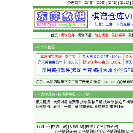
杂志首页
|
第1期
|
第2期
|
第3期
|
第4期
|
棋谱仓库V
注意：二合一卡为充值卡
首页
|
棋谱仓库
|
棋谱下载
|
动态棋盘
|
象棋赛事
|
象
-=>
公告信息
本站淘宝店铺 - 支付宝
弈天白金会员2年=150元
弈天
弈天黄金会员年卡=100元
棋谱仓库vip会员=100元
弈天
常用编排软件(云蛇 至尊 编排大师 小河 S
注意：本站内容与下面百度广告无关 微信:dpxqcom QQ号:88081
-=>
大师对局 - 按棋手姓名 - 刘子健 -
相关链接：大师对局
按赛事
按布局
按日期
按年份
按姓名
棋
其他组别：
转到上一级目录
棋谱仓库
象棋赛事
棋谱目录
转到 -=>
[棋谱目录]
[大师对局]
[按棋手姓名]
[刘子健]
[刘子健的赛事]
[刘子健的简介]
[刘子健的视频]
[刘