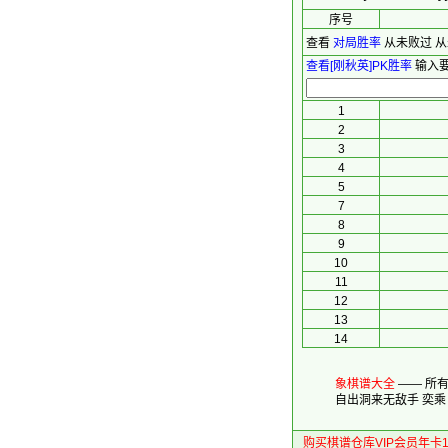
序号
查看
对局胜率
从未败过
从
查看[刚秋英]PK胜率
输入要
1
2
3
4
5
7
8
9
10
11
12
13
14
象棋谱大全
—— 所
自出洞来无敌手
奕乘
购买棋谱仓库VIP会员年卡1