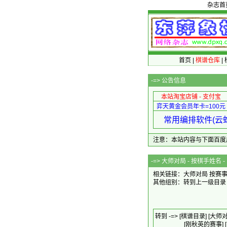
杂志首
首页
|
棋谱仓库
|
-=>
公告信息
本站淘宝店铺 - 支付宝
弈天黄金会员年卡=100元
常用编排软件(云蛇
注意：本站内容与下面百度广告无关
-=>
大师对局 - 按棋手姓名 - 
相关链接：大师对局
按赛
其他组别：
转到上一级目录
转到 -=>
[棋谱目录]
[大师对
[刚秋英的赛事]