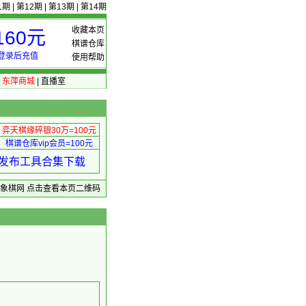
1期
|
第12期
|
第13期
|
第14期
收藏本页
60元
棋谱仓库
登录后充值
使用帮助
|
东萍商城
|
直播室
弈天棋缘碎银30万=100元
棋谱仓库vip会员=100元
绩 发布工具合集下载
东萍象棋网
点击查看本页二维码