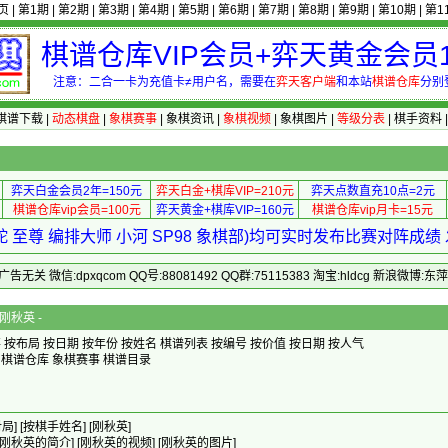
页
|
第1期
|
第2期
|
第3期
|
第4期
|
第5期
|
第6期
|
第7期
|
第8期
|
第9期
|
第10期
|
第1
棋谱仓库VIP会员+弈天黄金会员1
注意：二合一卡为充值卡≠用户名，需要在
弈天客户端
和本站
棋谱仓库
分别
棋谱下载
|
动态棋盘
|
象棋赛事
|
象棋资讯
|
象棋视频
|
象棋图片
|
等级分表
|
棋手资料
弈天白金会员2年=150元
弈天白金+棋库VIP=210元
弈天点数直充10点=2元
棋谱仓库vip会员=100元
弈天黄金+棋库VIP=160元
棋谱仓库vip月卡=15元
 至尊 编排大师 小河 SP98 象棋部)均可实时发布比赛对阵成
 微信:dpxqcom QQ号:88081492 QQ群:75115383 淘宝:hldcg 新浪微博:
刚秋英 -
事
按布局
按日期
按年份
按姓名
棋谱列表
按编号
按价值
按日期
按人气
棋谱仓库
象棋赛事
棋谱目录
局]
[按棋手姓名]
[刚秋英]
[刚秋英的简介]
[刚秋英的视频]
[刚秋英的图片]