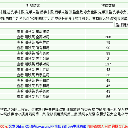
对局结果
棋谱数量
未胜过
先手未败
先手未胜
后手未败
后手未胜
净胜盘数
净负盘数
先手净胜
先手净负
PK的棋手姓名后点PK按钮即可，用空格分割多个棋手姓名，支持输入特殊名[只可单
查看 刚秋英 布局棋谱
-
查看 刚秋英 全部对局
268
查看 刚秋英 所有胜局
79
查看 刚秋英 所有和局
90
查看 刚秋英 所有负局
99
查看 刚秋英 先手对局
131
查看 刚秋英 后手对局
137
查看 刚秋英 先手胜局
43
查看 刚秋英 后手胜局
36
查看 刚秋英 先手和局
45
查看 刚秋英 后手和局
45
查看 刚秋英 先手负局
43
查看 刚秋英 后手负局
56
有棋谱均为网上收集，供棋友们免费在线欣赏
适情雅趣
竹香斋
桔中秘
韬略元机
梦入神
中局妙手
象棋实用残局第一集
象棋实用残局第二集
残局攻杀谱
象棋杀着大全
炮卒专
00元
文本DhtmlXQ动态javascript棋盘[UBB代码生成页面]
拥有500万对局的棋谱仓