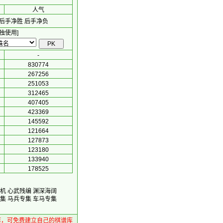
人气
后手净胜
后手净负
独使用]
-
830774
267256
251053
312465
407405
423369
145592
121664
127873
123180
133940
178525
机
心武残编
渊深海阔
集
马兵专集
车马专集
库，可免费建立自己的棋谱库