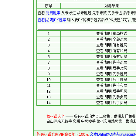
序号
对局结果
查看
对局胜率
从未败过
从未胜过
先手未败
先手未胜
后手未
查看[胡明]PK胜率
输入要PK的棋手姓名后点PK按钮即可，用
1
查看 胡明 布局棋谱
2
查看 胡明 全部对局
3
查看 胡明 所有胜局
4
查看 胡明 所有和局
5
查看 胡明 所有负局
7
查看 胡明 先手对局
8
查看 胡明 后手对局
9
查看 胡明 先手胜局
10
查看 胡明 后手胜局
11
查看 胡明 先手和局
12
查看 胡明 后手和局
13
查看 胡明 先手负局
14
查看 胡明 后手负局
象棋谱大全
—— 所有棋谱均为网上收集，供棋友们免
自出洞来无敌手
奕乘
中局妙手
象棋实用残局第一集
象
购买棋谱仓库VIP会员年卡100元
文本DhtmlXQ动态javascr