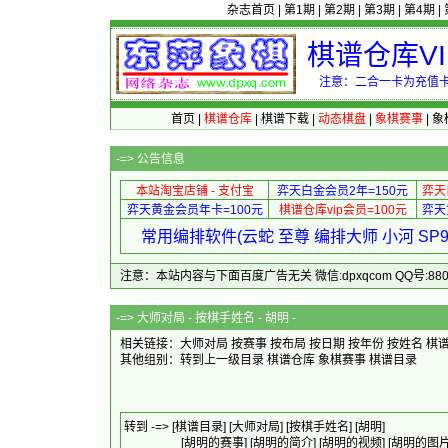
杂志首页
|
第1期
|
第2期
|
第3期
|
第4期
|
棋谱仓库V
注意：二合一卡为充值卡
首页
|
棋谱仓库
|
棋谱下载
|
动态棋盘
|
象棋赛事
|
象
-=>
公告信息
本站淘宝店铺 - 支付宝
弈天白金会员2年=150元
弈天
弈天黄金会员年卡=100元
棋谱仓库vip会员=100元
弈天
常用编排软件(云蛇 至尊 编排大师 小河 S
注意：本站内容与下面百度广告无关 微信:dpxqcom QQ号:88081
-=>
大师对局 - 按棋手姓名 - 胡明 -
相关链接：大师对局
按赛事
按布局
按日期
按年份
按姓名
棋
其他组别：
转到上一级目录
棋谱仓库
象棋赛事
棋谱目录
转到 -=>
[棋谱目录]
[大师对局]
[按棋手姓名]
[胡明]
[胡明的赛事]
[胡明的简介]
[胡明的视频]
[胡明的图片