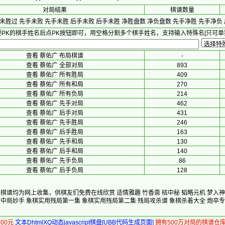
对局结果
棋谱数量
未胜过
先手未败
先手未胜
后手未败
后手未胜
净胜盘数
净负盘数
先手净胜
先手净负
PK的棋手姓名后点PK按钮即可，用空格分割多个棋手姓名，支持输入特殊名[只可单
查看 蔡佑广 布局棋谱
-
查看 蔡佑广 全部对局
893
查看 蔡佑广 所有胜局
409
查看 蔡佑广 所有和局
270
查看 蔡佑广 所有负局
214
查看 蔡佑广 先手对局
462
查看 蔡佑广 后手对局
431
查看 蔡佑广 先手胜局
246
查看 蔡佑广 后手胜局
163
查看 蔡佑广 先手和局
130
查看 蔡佑广 后手和局
140
查看 蔡佑广 先手负局
86
查看 蔡佑广 后手负局
128
有棋谱均为网上收集，供棋友们免费在线欣赏
适情雅趣
竹香斋
桔中秘
韬略元机
梦入神
中局妙手
象棋实用残局第一集
象棋实用残局第二集
残局攻杀谱
象棋杀着大全
炮卒专
00元
文本DhtmlXQ动态javascript棋盘[UBB代码生成页面]
拥有500万对局的棋谱仓