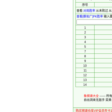
序号
查看
对局胜率
从未败过
从
查看[蔡佑广]PK胜率
输入要
1
2
3
4
5
7
8
9
10
11
12
13
14
象棋谱大全
—— 所
自出洞来无敌手
奕乘
购买棋谱仓库VIP会员年卡1