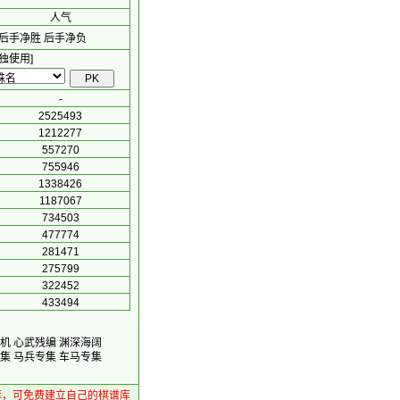
人气
后手净胜
后手净负
独使用]
-
2525493
1212277
557270
755946
1338426
1187067
734503
477774
281471
275799
322452
433494
机
心武残编
渊深海阔
集
马兵专集
车马专集
库，可免费建立自己的棋谱库