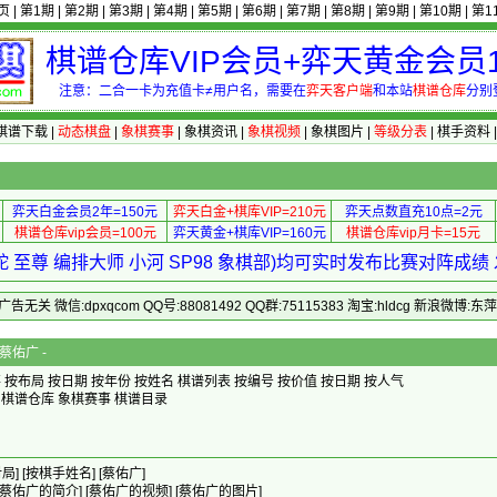
页
|
第1期
|
第2期
|
第3期
|
第4期
|
第5期
|
第6期
|
第7期
|
第8期
|
第9期
|
第10期
|
第1
棋谱仓库VIP会员+弈天黄金会员1
注意：二合一卡为充值卡≠用户名，需要在
弈天客户端
和本站
棋谱仓库
分别
棋谱下载
|
动态棋盘
|
象棋赛事
|
象棋资讯
|
象棋视频
|
象棋图片
|
等级分表
|
棋手资料
弈天白金会员2年=150元
弈天白金+棋库VIP=210元
弈天点数直充10点=2元
棋谱仓库vip会员=100元
弈天黄金+棋库VIP=160元
棋谱仓库vip月卡=15元
 至尊 编排大师 小河 SP98 象棋部)均可实时发布比赛对阵成
 微信:dpxqcom QQ号:88081492 QQ群:75115383 淘宝:hldcg 新浪微博:
蔡佑广 -
事
按布局
按日期
按年份
按姓名
棋谱列表
按编号
按价值
按日期
按人气
棋谱仓库
象棋赛事
棋谱目录
局]
[按棋手姓名]
[蔡佑广]
[蔡佑广的简介]
[蔡佑广的视频]
[蔡佑广的图片]