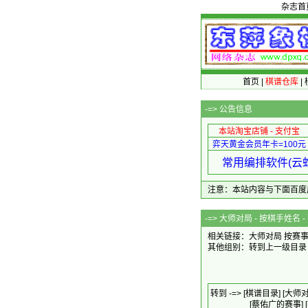
杂志首
首页
|
棋谱仓库
|
-=>
公告信息
本站淘宝店铺 - 支付宝
弈天黄金会员年卡=100元
常用编排软件(云蛇
注意：本站内容与下面百度广告无关
-=>
大师对局 - 按棋手姓名 - 
相关链接：大师对局
按赛
其他组别：
转到上一级目录
转到 -=>
[棋谱目录]
[大师对
[蔡佑广的赛事]