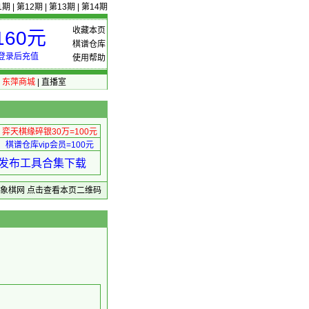
1期
|
第12期
|
第13期
|
第14期
收藏本页
60元
棋谱仓库
登录后充值
使用帮助
|
东萍商城
|
直播室
弈天棋缘碎银30万=100元
棋谱仓库vip会员=100元
绩 发布工具合集下载
东萍象棋网
点击查看本页二维码