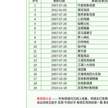
序号
　更新日期　
赛事(目录)
1
2007-07-26
竹香斋象戏谱
2
2011-01-03
渊深海阔
3
2007-07-26
隐秀斋象戏谱
4
2007-07-26
心武残编
5
2007-07-26
韬略元机
6
2007-07-26
适情雅趣
7
2007-07-26
泥马渡康王
8
2007-07-26
梦入神机
9
2007-07-26
烂柯神机
10
2007-07-26
桔中秘
11
2007-07-26
蕉竹斋
12
2007-07-26
蕉窗逸品
13
2007-07-26
江湖百局秘谱
14
2007-07-26
江湖八大排局
15
2007-07-26
湖涯集
16
2007-07-26
古谱排局四大名局
17
2007-10-26
百局象棋谱精编
18
2007-07-26
百局象棋谱
19
2010-12-18
百变神妙象棋谱
象棋谱大全
—— 所有棋谱均为网上收集，供棋友们免
自出洞来无敌手
奕乘
中局妙手
象棋实用残局第一集
象