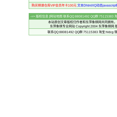
购买棋谱仓库VIP会员年卡100元
文本DhtmlXQ动态javascr
-=> 版权信息 [
网站地图
联系QQ:88081492 QQ群:7511538
本站原创文章版权归作者和
东萍象棋网
共同拥有，
东萍象棋专业网站 Copyright 2004
东萍象棋网
版
联系QQ:88081492 QQ群:75115383 淘宝:h