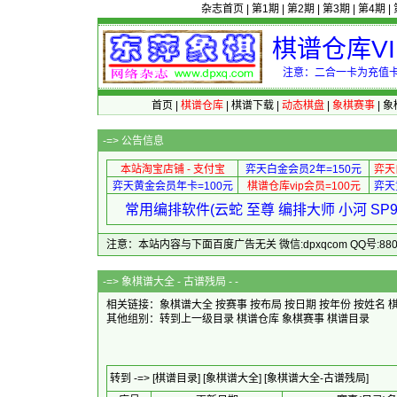
杂志首页
|
第1期
|
第2期
|
第3期
|
第4期
|
棋谱仓库V
注意：二合一卡为充值卡
首页
|
棋谱仓库
|
棋谱下载
|
动态棋盘
|
象棋赛事
|
象
-=>
公告信息
本站淘宝店铺 - 支付宝
弈天白金会员2年=150元
弈天
弈天黄金会员年卡=100元
棋谱仓库vip会员=100元
弈天
常用编排软件(云蛇 至尊 编排大师 小河 S
注意：本站内容与下面百度广告无关 微信:dpxqcom QQ号:88081
-=>
象棋谱大全 - 古谱残局 - -
相关链接：象棋谱大全
按赛事
按布局
按日期
按年份
按姓名
其他组别：
转到上一级目录
棋谱仓库
象棋赛事
棋谱目录
转到 -=>
[棋谱目录]
[象棋谱大全]
[象棋谱大全-古谱残局]