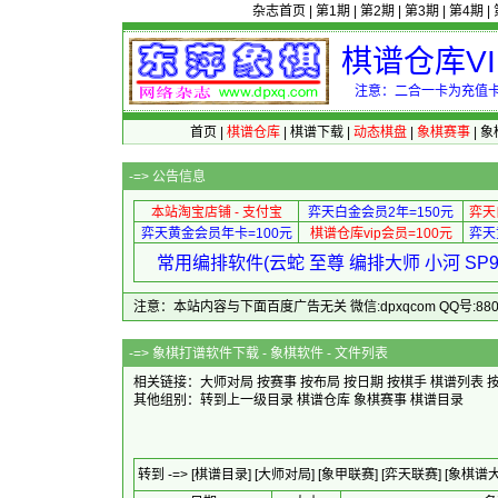
杂志首页
|
第1期
|
第2期
|
第3期
|
第4期
|
棋谱仓库V
注意：二合一卡为充值卡
首页
|
棋谱仓库
|
棋谱下载
|
动态棋盘
|
象棋赛事
|
象
-=>
公告信息
本站淘宝店铺 - 支付宝
弈天白金会员2年=150元
弈天
弈天黄金会员年卡=100元
棋谱仓库vip会员=100元
弈天
常用编排软件(云蛇 至尊 编排大师 小河 S
注意：本站内容与下面百度广告无关 微信:dpxqcom QQ号:88081
-=>
象棋打谱软件下载 - 象棋软件 - 文件列表
相关链接：大师对局
按赛事
按布局
按日期
按棋手
棋谱列表
其他组别：
转到上一级目录
棋谱仓库
象棋赛事
棋谱目录
转到 -=>
[棋谱目录]
[大师对局]
[象甲联赛]
[弈天联赛]
[象棋谱大