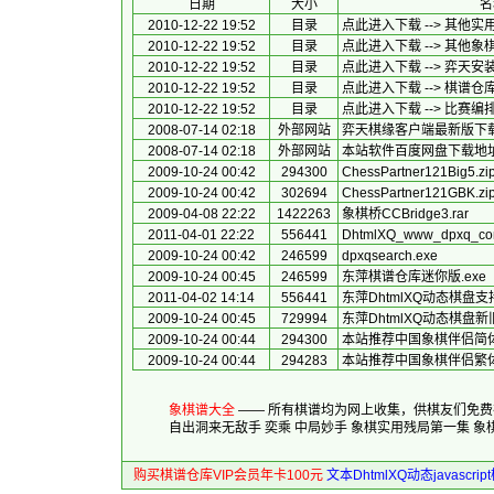
日期
大小
名
2010-12-22 19:52
目录
点此进入下载 --> 其他实
2010-12-22 19:52
目录
点此进入下载 --> 其他象
2010-12-22 19:52
目录
点此进入下载 --> 弈天安
2010-12-22 19:52
目录
点此进入下载 --> 棋谱仓
2010-12-22 19:52
目录
点此进入下载 --> 比赛编
2008-07-14 02:18
外部网站
弈天棋缘客户端最新版下
2008-07-14 02:18
外部网站
本站软件百度网盘下载地
2009-10-24 00:42
294300
ChessPartner121Big5.zi
2009-10-24 00:42
302694
ChessPartner121GBK.zi
2009-04-08 22:22
1422263
象棋桥CCBridge3.rar
2011-04-01 22:22
556441
DhtmlXQ_www_dpxq_com
2009-10-24 00:42
246599
dpxqsearch.exe
2009-10-24 00:45
246599
东萍棋谱仓库迷你版.exe
2011-04-02 14:14
556441
东萍DhtmlXQ动态棋盘
2009-10-24 00:45
729994
东萍DhtmlXQ动态棋盘
2009-10-24 00:44
294300
本站推荐中国象棋伴侣简体
2009-10-24 00:44
294283
本站推荐中国象棋伴侣繁体
象棋谱大全
—— 所有棋谱均为网上收集，供棋友们免
自出洞来无敌手
奕乘
中局妙手
象棋实用残局第一集
象
购买棋谱仓库VIP会员年卡100元
文本DhtmlXQ动态javascr