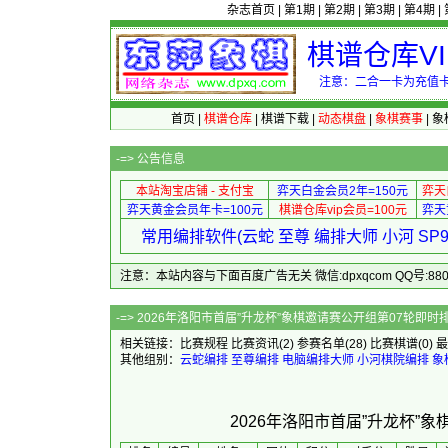
杂志首页
|
第1期
|
第2期
|
第3期
|
第4期
|
棋谱仓库V
注意：二合一卡为充值卡
首页
|
棋谱仓库
|
棋谱下载
|
动态棋盘
|
象棋赛事
|
象
-=>
公告信息
本站淘宝店铺 - 支付宝
弈天白金会员2年=150元
弈天
弈天黄金会员年卡=100元
棋谱仓库vip会员=100元
弈天
常用编排软件(云蛇 至尊 编排大师 小河 S
注意：本站内容与下面百度广告无关 微信:dpxqcom QQ号:88081
-=> 2026年洛阳市首届”升龙杯”象
相关链接：
比赛规程
比赛资讯
(2)
参赛名单
(28)
比赛棋谱
(0)
最
其他组别：
云蛇编排
至尊编排
电脑编排大师
小河棋院编排
象
2026年洛阳市首届”升龙杯”