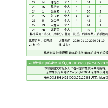
22
14
潘磊杰
个人
6
44
2
23
15
程相流
个人
5
31
2
24
1
张毅波
个人
4
60
2
25
25
张庆明
个人
4
48
0
26
5
张会平
个人
4
42
2
27
13
宋龙伟
个人
3
44
1
28
28
梁朝亮
个人
0
39
0
排序规则
：
积分，对手分，胜局，犯规，后手局数，后手胜局
比赛组别：公开组
比赛时间：2026-01-10 2026-01-10
裁 判 长：
编 排 长：
比赛列表
比赛规程
第06轮排行
第01轮排行
自设
-=> 版权信息 [
网站地图
联系QQ:88081492 QQ群:7511538
本站原创文章版权归作者和
东萍象棋网
共同拥有，
东萍象棋专业网站 Copyright 2004
东萍象棋网
版
联系QQ:88081492 QQ群:75115383 淘宝:h