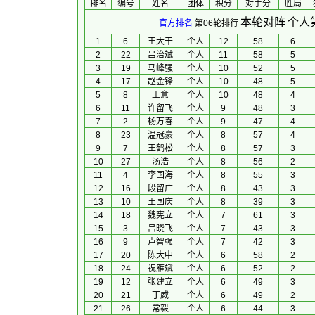
排名
编号
姓名
团体
积分
对手分
胜局
本轮对阵
个人
官方排名
第06轮排行
1
6
王大干
个人
12
58
6
2
22
吕治斌
个人
11
58
5
3
19
马峰强
个人
10
52
5
4
17
赵金锋
个人
10
48
5
5
8
王意
个人
10
48
4
6
11
许留飞
个人
9
48
3
7
2
杨万春
个人
9
47
4
8
23
温冠豪
个人
8
57
4
9
7
王鹤松
个人
8
57
3
10
27
汤浩
个人
8
56
2
11
4
李国海
个人
8
55
3
12
16
段留广
个人
8
43
3
13
10
王国庆
个人
8
39
3
14
18
魏宪立
个人
7
61
3
15
3
吕晓飞
个人
7
43
3
16
9
卢智强
个人
7
42
3
17
20
陈大中
个人
6
58
2
18
24
祝雁斌
个人
6
52
2
19
12
张建立
个人
6
49
3
20
21
丁威
个人
6
49
2
21
26
常毅
个人
6
44
3