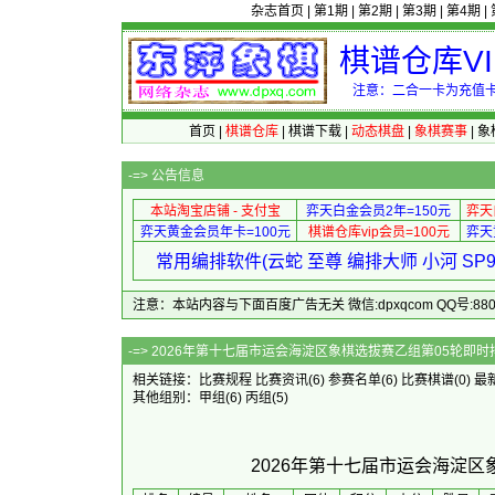
杂志首页
|
第1期
|
第2期
|
第3期
|
第4期
|
棋谱仓库V
注意：二合一卡为充值卡
首页
|
棋谱仓库
|
棋谱下载
|
动态棋盘
|
象棋赛事
|
象
-=>
公告信息
本站淘宝店铺 - 支付宝
弈天白金会员2年=150元
弈天
弈天黄金会员年卡=100元
棋谱仓库vip会员=100元
弈天
常用编排软件(云蛇 至尊 编排大师 小河 S
注意：本站内容与下面百度广告无关 微信:dpxqcom QQ号:88081
-=> 2026年第十七届市运会海淀区
相关链接：
比赛规程
比赛资讯
(6)
参赛名单
(6)
比赛棋谱
(0)
最
其他组别：
甲组
(6)
丙组
(5)
2026年第十七届市运会海淀区