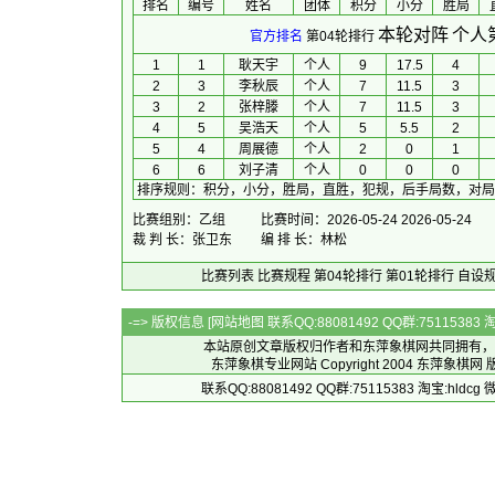
排名
编号
姓名
团体
积分
小分
胜局
本轮对阵
个人
官方排名
第04轮排行
1
1
耿天宇
个人
9
17.5
4
2
3
李秋辰
个人
7
11.5
3
3
2
张梓滕
个人
7
11.5
3
4
5
吴浩天
个人
5
5.5
2
5
4
周展德
个人
2
0
1
6
6
刘子清
个人
0
0
0
排序规则
：
积分，小分，胜局，直胜，犯规，后手局数，对局
比赛组别：乙组
比赛时间：2026-05-24 2026-05-24
裁 判 长：张卫东
编 排 长：林松
比赛列表
比赛规程
第04轮排行
第01轮排行
自设
-=> 版权信息 [
网站地图
联系QQ:88081492 QQ群:7511538
本站原创文章版权归作者和
东萍象棋网
共同拥有，
东萍象棋专业网站 Copyright 2004
东萍象棋网
版
联系QQ:88081492 QQ群:75115383 淘宝:h