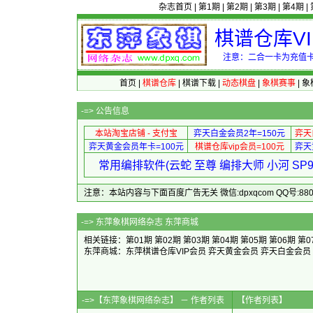
杂志首页
|
第1期
|
第2期
|
第3期
|
第4期
|
棋谱仓库V
注意：二合一卡为充值卡
首页
|
棋谱仓库
|
棋谱下载
|
动态棋盘
|
象棋赛事
|
象
-=>
公告信息
本站淘宝店铺 - 支付宝
弈天白金会员2年=150元
弈天
弈天黄金会员年卡=100元
棋谱仓库vip会员=100元
弈天
常用编排软件(云蛇 至尊 编排大师 小河 S
注意：本站内容与下面百度广告无关 微信:dpxqcom QQ号:88081
-=>
东萍象棋网络杂志 东萍商城
相关链接：
第01期
第02期
第03期
第04期
第05期
第06期
第0
东萍商城：
东萍棋谱仓库VIP会员
弈天黄金会员
弈天白金会员
-=>【东萍象棋网络杂志】 － 作者列表
【作者