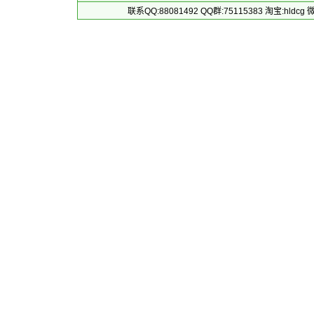
联系QQ:88081492 QQ群:75115383 淘宝:h