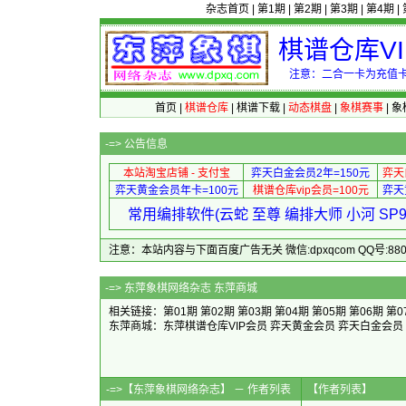
杂志首页
|
第1期
|
第2期
|
第3期
|
第4期
|
棋谱仓库V
注意：二合一卡为充值卡
首页
|
棋谱仓库
|
棋谱下载
|
动态棋盘
|
象棋赛事
|
象
-=>
公告信息
本站淘宝店铺 - 支付宝
弈天白金会员2年=150元
弈天
弈天黄金会员年卡=100元
棋谱仓库vip会员=100元
弈天
常用编排软件(云蛇 至尊 编排大师 小河 S
注意：本站内容与下面百度广告无关 微信:dpxqcom QQ号:88081
-=>
东萍象棋网络杂志 东萍商城
相关链接：
第01期
第02期
第03期
第04期
第05期
第06期
第0
东萍商城：
东萍棋谱仓库VIP会员
弈天黄金会员
弈天白金会员
-=>【东萍象棋网络杂志】 － 作者列表
【作者