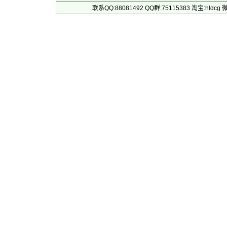
联系QQ:88081492 QQ群:75115383 淘宝:h