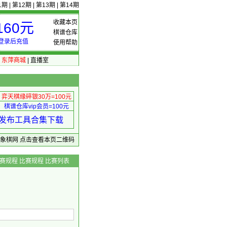
1期
|
第12期
|
第13期
|
第14期
收藏本页
60元
棋谱仓库
登录后充值
使用帮助
|
东萍商城
|
直播室
弈天棋缘碎银30万=100元
棋谱仓库vip会员=100元
绩 发布工具合集下载
东萍象棋网
点击查看本页二维码
赛规程
比赛规程
比赛列表