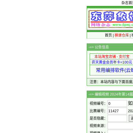
杂志首
首页
|
棋谱仓库
|
-=>
公告信息
本站淘宝店铺 - 支付宝
弈天黄金会员年卡=100元
常用编排软件(云蛇
注意：本站内容与下面百度广告无关
-=> 编辑视频 
如
视频编号：
比赛编号：
2
是否隐藏：
视频来源：