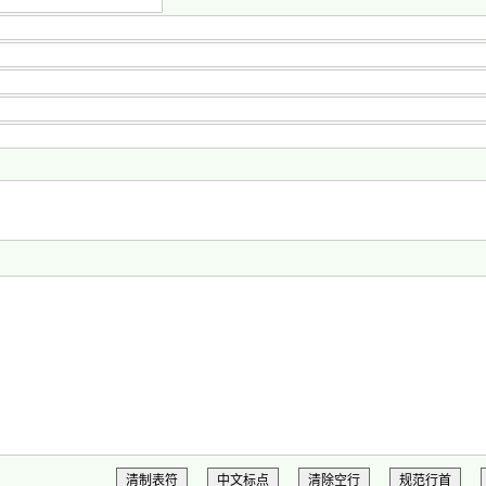
清制表符
中文标点
清除空行
规范行首