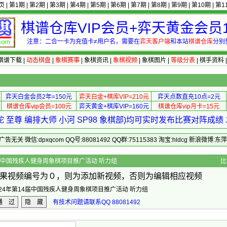
页
|
第1期
|
第2期
|
第3期
|
第4期
|
第5期
|
第6期
|
第7期
|
第8期
|
第9期
|
第10期
|
第1
棋谱仓库VIP会员+弈天黄金会员1
注意：二合一卡为充值卡≠用户名，需要在
弈天客户端
和本站
棋谱仓库
分别
棋谱下载
|
动态棋盘
|
象棋赛事
|
象棋资讯
|
象棋视频
|
象棋图片
|
等级分表
|
棋手资料
弈天白金会员2年=150元
弈天白金+棋库VIP=210元
弈天点数直充10点=2元
棋谱仓库vip会员=100元
弈天黄金+棋库VIP=160元
棋谱仓库vip月卡=15元
 至尊 编排大师 小河 SP98 象棋部)均可实时发布比赛对阵成
 微信:dpxqcom QQ号:88081492 QQ群:75115383 淘宝:hldcg 新浪微博:
2024年第14届中国残疾人健身周象棋项目推广活动 听力组
比
果视频编号为０，则为添加新视频，否则为编辑相应视频
024年第14届中国残疾人健身周象棋项目推广活动 听力组
通 过
隐 藏
有技术问题请联系QQ 88081492