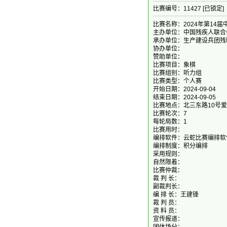
比赛编号：11427 [已锁定]
比赛名称：2024年第14
主办单位：中国残疾人联合
承办单位：生产建设兵团残
协办单位：
赞助单位：
比赛项目：象棋
比赛组别：听力组
比赛类型：个人赛
开始日期：2024-09-04
结束日期：2024-09-05
比赛地点：北三东路10号
比赛轮次：7
每轮局数：1
比赛用时：
编排软件：云蛇比赛编排软
编排制度：积分编排
采用规则：
自然限着：
比赛仲裁：
裁 判 长：
副裁判长：
编 排 长：王建锋
裁 判 员：
资 料 员：
宣传报道：