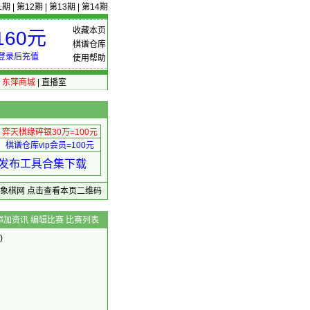
1期
|
第12期
|
第13期
|
第14期
收藏本页
60元
棋谱仓库
登录后充值
使用帮助
|
东萍商城
|
直播室
弈天棋缘碎银30万=100元
棋谱仓库vip会员=100元
绩 发布工具合集下载
东萍象棋网
点击查看本页二维码
添加资讯
编辑比赛
比赛列表
)