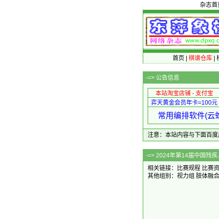
杂志首
首页
|
棋谱仓库
|
-=>
公告信息
本站淘宝店铺 - 支付宝
弈天黄金会员年卡=100元
常用编排软件(云蛇
注意：本站内容与下面百度广告无关
-=> 2024年第1
相关链接：
比赛规程
比赛
其他组别：
视力组
肢体融