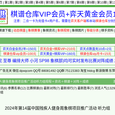
页
|
第1期
|
第2期
|
第3期
|
第4期
|
第5期
|
第6期
|
第7期
|
第8期
|
第9期
|
第10期
|
第1
棋谱仓库VIP会员+弈天黄金会员1
注意：二合一卡为充值卡≠用户名，需要在
弈天客户端
和本站
棋谱仓库
分别
棋谱下载
|
动态棋盘
|
象棋赛事
|
象棋资讯
|
象棋视频
|
象棋图片
|
等级分表
|
棋手资料
弈天白金会员2年=150元
弈天白金+棋库VIP=210元
弈天点数直充10点=2元
棋谱仓库vip会员=100元
弈天黄金+棋库VIP=160元
棋谱仓库vip月卡=15元
 至尊 编排大师 小河 SP98 象棋部)均可实时发布比赛对阵成
 微信:dpxqcom QQ号:88081492 QQ群:75115383 淘宝:hldcg 新浪微博:
4届中国残疾人健身周象棋项目推广活动听力组规程＋资讯＋棋谱＋对阵＋成绩
资讯
(6)
参赛名单
(12)
比赛棋谱
(0)
最新对阵
(7)
最新排行
(7)
最新胜率
(7) 浏览人气(1329
合组
2024年第14届中国残疾人健身周象棋项目推广活动 听力组