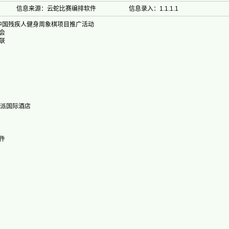
信息来源：云蛇比赛编排软件
信息录入：1.1.1.1
届中国残疾人健身周象棋项目推广活动
会
联
爱派国际酒店
件