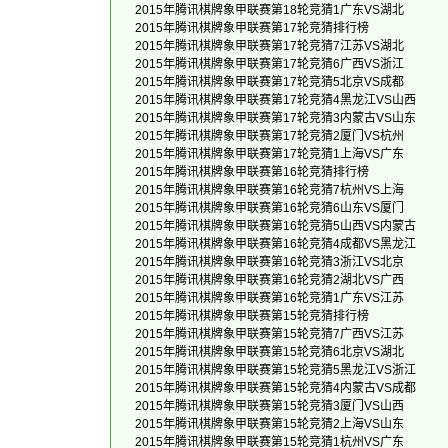
2015年腾讯棋牌象甲联赛第18轮竞猜1广东VS湖北
2015年腾讯棋牌象甲联赛第17轮竞猜排行榜
2015年腾讯棋牌象甲联赛第17轮竞猜7江苏VS湖北
2015年腾讯棋牌象甲联赛第17轮竞猜6广西VS浙江
2015年腾讯棋牌象甲联赛第17轮竞猜5北京VS成都
2015年腾讯棋牌象甲联赛第17轮竞猜4黑龙江VS山西
2015年腾讯棋牌象甲联赛第17轮竞猜3内蒙古VS山东
2015年腾讯棋牌象甲联赛第17轮竞猜2厦门VS杭州
2015年腾讯棋牌象甲联赛第17轮竞猜1上海VS广东
2015年腾讯棋牌象甲联赛第16轮竞猜排行榜
2015年腾讯棋牌象甲联赛第16轮竞猜7杭州VS上海
2015年腾讯棋牌象甲联赛第16轮竞猜6山东VS厦门
2015年腾讯棋牌象甲联赛第16轮竞猜5山西VS内蒙古
2015年腾讯棋牌象甲联赛第16轮竞猜4成都VS黑龙江
2015年腾讯棋牌象甲联赛第16轮竞猜3浙江VS北京
2015年腾讯棋牌象甲联赛第16轮竞猜2湖北VS广西
2015年腾讯棋牌象甲联赛第16轮竞猜1广东VS江苏
2015年腾讯棋牌象甲联赛第15轮竞猜排行榜
2015年腾讯棋牌象甲联赛第15轮竞猜7广西VS江苏
2015年腾讯棋牌象甲联赛第15轮竞猜6北京VS湖北
2015年腾讯棋牌象甲联赛第15轮竞猜5黑龙江VS浙江
2015年腾讯棋牌象甲联赛第15轮竞猜4内蒙古VS成都
2015年腾讯棋牌象甲联赛第15轮竞猜3厦门VS山西
2015年腾讯棋牌象甲联赛第15轮竞猜2上海VS山东
2015年腾讯棋牌象甲联赛第15轮竞猜1杭州VS广东