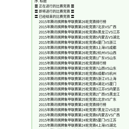
序. 标题
〓 正在进行的比赛竞猜 〓
〓 即将进行的比赛竞猜 〓
〓 已经结束的比赛竞猜 〓
2015年腾讯棋牌象甲联赛第26轮竞猜排行榜
2015年腾讯棋牌象甲联赛第26轮竞猜7北京VS广西
2015年腾讯棋牌象甲联赛第26轮竞猜6黑龙江VS江苏
2015年腾讯棋牌象甲联赛第26轮竞猜5内蒙古VS湖北
2015年腾讯棋牌象甲联赛第26轮竞猜4厦门VS浙江
2015年腾讯棋牌象甲联赛第26轮竞猜3上海VS成都
2015年腾讯棋牌象甲联赛第26轮竞猜2杭州VS山西
2015年腾讯棋牌象甲联赛第26轮竞猜1广东VS山东
2015年腾讯棋牌象甲联赛第25轮竞猜排行榜
2015年腾讯棋牌象甲联赛第25轮竞猜7山西VS山东
2015年腾讯棋牌象甲联赛第25轮竞猜6成都VS杭州
2015年腾讯棋牌象甲联赛第25轮竞猜5浙江VS上海
2015年腾讯棋牌象甲联赛第25轮竞猜4湖北VS厦门
2015年腾讯棋牌象甲联赛第25轮竞猜3江苏VS内蒙古
2015年腾讯棋牌象甲联赛第25轮竞猜2广西VS黑龙江
2015年腾讯棋牌象甲联赛第25轮竞猜1北京VS广东
2015年腾讯棋牌象甲联赛第24轮竞猜排行榜
2015年腾讯棋牌象甲联赛第24轮竞猜7黑龙江VS北京
2015年腾讯棋牌象甲联赛第24轮竞猜6内蒙古VS广西
2015年腾讯棋牌象甲联赛第24轮竞猜5厦门VS江苏
2015年腾讯棋牌象甲联赛第24轮竞猜4上海VS湖北