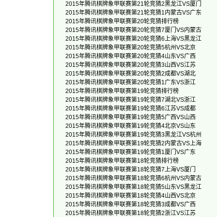
2015年腾讯棋牌象甲联赛第21轮竞猜2黑龙江VS厦门
2015年腾讯棋牌象甲联赛第21轮竞猜1内蒙古VS广东
2015年腾讯棋牌象甲联赛第20轮竞猜排行榜
2015年腾讯棋牌象甲联赛第20轮竞猜7厦门VS内蒙古
2015年腾讯棋牌象甲联赛第20轮竞猜6上海VS黑龙江
2015年腾讯棋牌象甲联赛第20轮竞猜5杭州VS北京
2015年腾讯棋牌象甲联赛第20轮竞猜4山东VS广西
2015年腾讯棋牌象甲联赛第20轮竞猜3山西VS江苏
2015年腾讯棋牌象甲联赛第20轮竞猜2成都VS湖北
2015年腾讯棋牌象甲联赛第20轮竞猜1广东VS浙江
2015年腾讯棋牌象甲联赛第19轮竞猜排行榜
2015年腾讯棋牌象甲联赛第19轮竞猜7湖北VS浙江
2015年腾讯棋牌象甲联赛第19轮竞猜6江苏VS成都
2015年腾讯棋牌象甲联赛第19轮竞猜5广西VS山西
2015年腾讯棋牌象甲联赛第19轮竞猜4北京VS山东
2015年腾讯棋牌象甲联赛第19轮竞猜3黑龙江VS杭州
2015年腾讯棋牌象甲联赛第19轮竞猜2内蒙古VS上海
2015年腾讯棋牌象甲联赛第19轮竞猜1厦门VS广东
2015年腾讯棋牌象甲联赛第18轮竞猜排行榜
2015年腾讯棋牌象甲联赛第18轮竞猜7上海VS厦门
2015年腾讯棋牌象甲联赛第18轮竞猜6杭州VS内蒙古
2015年腾讯棋牌象甲联赛第18轮竞猜5山东VS黑龙江
2015年腾讯棋牌象甲联赛第18轮竞猜4山西VS北京
2015年腾讯棋牌象甲联赛第18轮竞猜3成都VS广西
2015年腾讯棋牌象甲联赛第18轮竞猜2浙江VS江苏