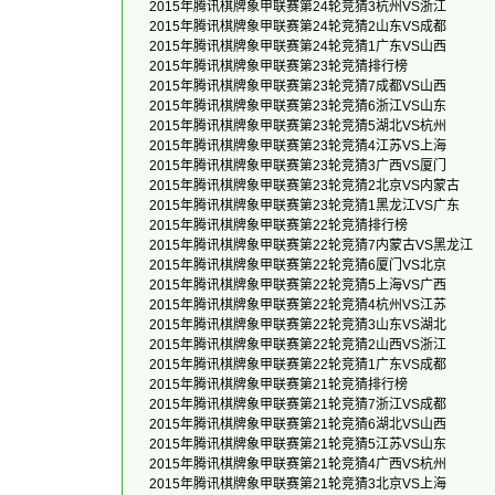
2015年腾讯棋牌象甲联赛第24轮竞猜3杭州VS浙江
2015年腾讯棋牌象甲联赛第24轮竞猜2山东VS成都
2015年腾讯棋牌象甲联赛第24轮竞猜1广东VS山西
2015年腾讯棋牌象甲联赛第23轮竞猜排行榜
2015年腾讯棋牌象甲联赛第23轮竞猜7成都VS山西
2015年腾讯棋牌象甲联赛第23轮竞猜6浙江VS山东
2015年腾讯棋牌象甲联赛第23轮竞猜5湖北VS杭州
2015年腾讯棋牌象甲联赛第23轮竞猜4江苏VS上海
2015年腾讯棋牌象甲联赛第23轮竞猜3广西VS厦门
2015年腾讯棋牌象甲联赛第23轮竞猜2北京VS内蒙古
2015年腾讯棋牌象甲联赛第23轮竞猜1黑龙江VS广东
2015年腾讯棋牌象甲联赛第22轮竞猜排行榜
2015年腾讯棋牌象甲联赛第22轮竞猜7内蒙古VS黑龙江
2015年腾讯棋牌象甲联赛第22轮竞猜6厦门VS北京
2015年腾讯棋牌象甲联赛第22轮竞猜5上海VS广西
2015年腾讯棋牌象甲联赛第22轮竞猜4杭州VS江苏
2015年腾讯棋牌象甲联赛第22轮竞猜3山东VS湖北
2015年腾讯棋牌象甲联赛第22轮竞猜2山西VS浙江
2015年腾讯棋牌象甲联赛第22轮竞猜1广东VS成都
2015年腾讯棋牌象甲联赛第21轮竞猜排行榜
2015年腾讯棋牌象甲联赛第21轮竞猜7浙江VS成都
2015年腾讯棋牌象甲联赛第21轮竞猜6湖北VS山西
2015年腾讯棋牌象甲联赛第21轮竞猜5江苏VS山东
2015年腾讯棋牌象甲联赛第21轮竞猜4广西VS杭州
2015年腾讯棋牌象甲联赛第21轮竞猜3北京VS上海