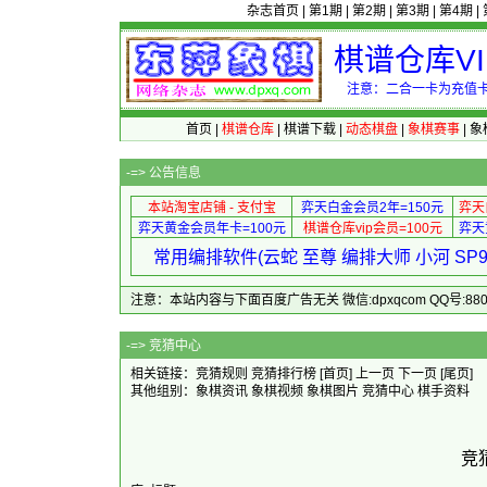
杂志首页
|
第1期
|
第2期
|
第3期
|
第4期
|
棋谱仓库V
注意：二合一卡为充值卡
首页
|
棋谱仓库
|
棋谱下载
|
动态棋盘
|
象棋赛事
|
象
-=>
公告信息
本站淘宝店铺 - 支付宝
弈天白金会员2年=150元
弈天
弈天黄金会员年卡=100元
棋谱仓库vip会员=100元
弈天
常用编排软件(云蛇 至尊 编排大师 小河 S
注意：本站内容与下面百度广告无关 微信:dpxqcom QQ号:88081
-=> 
相关链接：
竞猜规则
竞猜排行榜
[首页]
上一页
下一页
[尾页]
其他组别：
象棋资讯
象棋视频
象棋图片
竞猜中心
棋手资料
竞