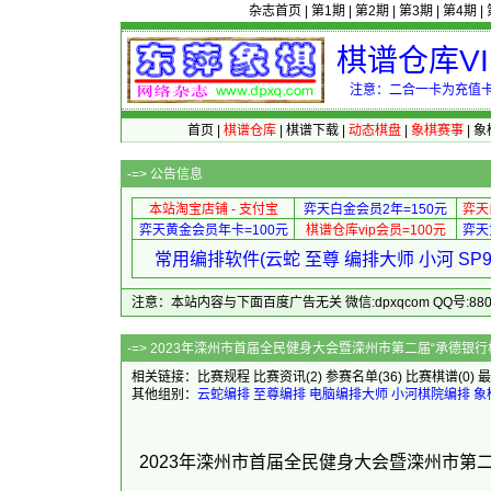
杂志首页
|
第1期
|
第2期
|
第3期
|
第4期
|
棋谱仓库V
注意：二合一卡为充值卡
首页
|
棋谱仓库
|
棋谱下载
|
动态棋盘
|
象棋赛事
|
象
-=>
公告信息
本站淘宝店铺 - 支付宝
弈天白金会员2年=150元
弈天
弈天黄金会员年卡=100元
棋谱仓库vip会员=100元
弈天
常用编排软件(云蛇 至尊 编排大师 小河 S
注意：本站内容与下面百度广告无关 微信:dpxqcom QQ号:88081
-=> 2023年滦州市首届全民健身大会暨滦州
相关链接：
比赛规程
比赛资讯
(2)
参赛名单
(36)
比赛棋谱
(0)
最
其他组别：
云蛇编排
至尊编排
电脑编排大师
小河棋院编排
象
2023年滦州市首届全民健身大会暨滦州市第二