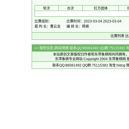
 轮次 
 台次 
红方团体
 
比赛组别：
比赛时间：2023-03-04 2023-03-04
裁 判 长：曹云龙
编 排 长：杨艳
比赛列表
比
-=> 版权信息 [
网站地图
联系QQ:88081492 QQ群:7511538
本站原创文章版权归作者和
东萍象棋网
共同拥有，
东萍象棋专业网站 Copyright 2004
东萍象棋网
版
联系QQ:88081492 QQ群:75115383 淘宝:h