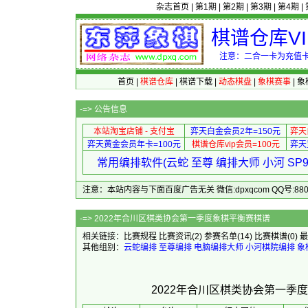
杂志首页
|
第1期
|
第2期
|
第3期
|
第4期
|
棋谱仓库V
注意：二合一卡为充值卡
首页
|
棋谱仓库
|
棋谱下载
|
动态棋盘
|
象棋赛事
|
象
-=>
公告信息
本站淘宝店铺 - 支付宝
弈天白金会员2年=150元
弈天
弈天黄金会员年卡=100元
棋谱仓库vip会员=100元
弈天
常用编排软件(云蛇 至尊 编排大师 小河 S
注意：本站内容与下面百度广告无关 微信:dpxqcom QQ号:88081
-=> 2022年合川区棋类协
相关链接：
比赛规程
比赛资讯
(2)
参赛名单
(14)
比赛棋谱
(0)
最
其他组别：
云蛇编排
至尊编排
电脑编排大师
小河棋院编排
象
2022年合川区棋类协会第一季