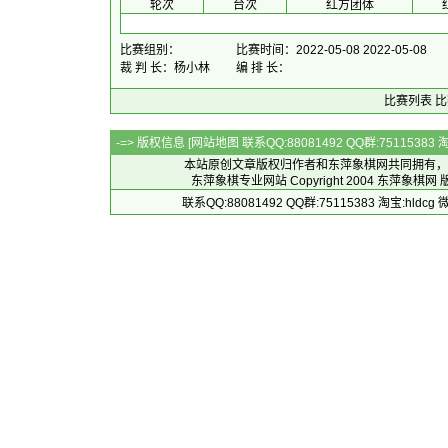
 轮次 
 台次 
红方团体
 
比赛组别：
比赛时间：2022-05-08 2022-05-08
裁 判 长：杨小林
编 排 长：
比赛列表
比
-=> 版权信息 [
网站地图
联系QQ:88081492 QQ群:7511538
本站原创文章版权归作者和
东萍象棋网
共同拥有，
东萍象棋专业网站 Copyright 2004
东萍象棋网
版
联系QQ:88081492 QQ群:75115383 淘宝:h