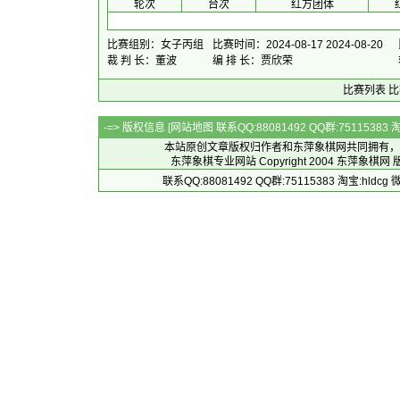
 轮次 
 台次 
红方团体
 
比赛组别：女子丙组
比赛时间：2024-08-17 2024-08-20
裁 判 长：董波
编 排 长：贾欣荣
比赛列表
比
-=> 版权信息 [
网站地图
联系QQ:88081492 QQ群:7511538
本站原创文章版权归作者和
东萍象棋网
共同拥有，
东萍象棋专业网站 Copyright 2004
东萍象棋网
版
联系QQ:88081492 QQ群:75115383 淘宝:h