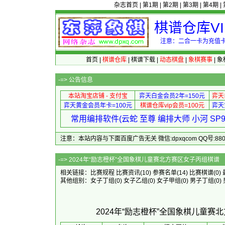
杂志首页
|
第1期
|
第2期
|
第3期
|
第4期
|
棋谱仓库V
注意：二合一卡为充值卡
首页
|
棋谱仓库
|
棋谱下载
|
动态棋盘
|
象棋赛事
|
象
-=>
公告信息
本站淘宝店铺 - 支付宝
弈天白金会员2年=150元
弈天
弈天黄金会员年卡=100元
棋谱仓库vip会员=100元
弈天
常用编排软件(云蛇 至尊 编排大师 小河 S
注意：本站内容与下面百度广告无关 微信:dpxqcom QQ号:88081
-=> 2024年“励志橙杯”全国象
相关链接：
比赛规程
比赛资讯
(10)
参赛名单
(14)
比赛棋谱
(0)
其他组别：
女子丁组
(0)
女子乙组
(0)
女子甲组
(0)
男子丁组
(0)
2024年“励志橙杯”全国象棋儿童赛