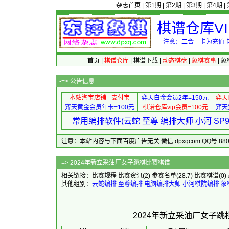
杂志首页
|
第1期
|
第2期
|
第3期
|
第4期
|
棋谱仓库V
注意：二合一卡为充值卡
首页
|
棋谱仓库
|
棋谱下载
|
动态棋盘
|
象棋赛事
|
象
-=>
公告信息
本站淘宝店铺 - 支付宝
弈天白金会员2年=150元
弈天
弈天黄金会员年卡=100元
棋谱仓库vip会员=100元
弈天
常用编排软件(云蛇 至尊 编排大师 小河 S
注意：本站内容与下面百度广告无关 微信:dpxqcom QQ号:88081
-=> 2024年新立采
相关链接：
比赛规程
比赛资讯
(2)
参赛名单
(28.7)
比赛棋谱
(0)
其他组别：
云蛇编排
至尊编排
电脑编排大师
小河棋院编排
象
2024年新立采油厂女子跳