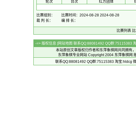
 轮次 
 台次 
红方团体
 
比赛组别：
比赛时间：2024-08-28 2024-08-28
裁 判 长：
编 排 长：
比赛列表
比
-=> 版权信息 [
网站地图
联系QQ:88081492 QQ群:7511538
本站原创文章版权归作者和
东萍象棋网
共同拥有，
东萍象棋专业网站 Copyright 2004
东萍象棋网
版
联系QQ:88081492 QQ群:75115383 淘宝:h