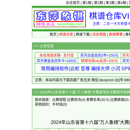
杂志首页
|
第1期
|
第2期
|
第3期
|
第4期
|
棋谱仓库V
注意：二合一卡为充值卡
首页
|
棋谱仓库
|
棋谱下载
|
动态棋盘
|
象棋赛事
|
象
-=>
公告信息
本站淘宝店铺 - 支付宝
弈天白金会员2年=150元
弈天
弈天黄金会员年卡=100元
棋谱仓库vip会员=100元
弈天
常用编排软件(云蛇 至尊 编排大师 小河 S
注意：本站内容与下面百度广告无关 微信:dpxqcom QQ号:88081
-=> 2024年山东省第十六届“万人
相关链接：
比赛规程
比赛资讯
(4)
参赛名单
(30.5)
比赛棋谱
(0)
其他组别：
乡村组
(0)
2024年山东省第十六届“万人象棋”大