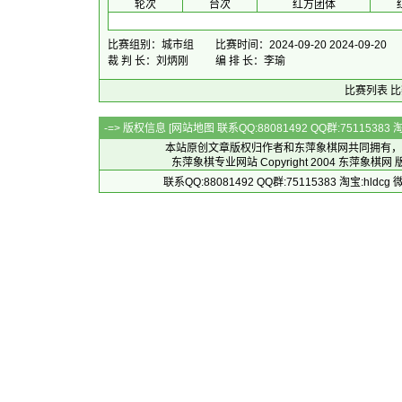
 轮次 
 台次 
红方团体
 
比赛组别：城市组
比赛时间：2024-09-20 2024-09-20
裁 判 长：刘炳刚
编 排 长：李瑜
比赛列表
比
-=> 版权信息 [
网站地图
联系QQ:88081492 QQ群:7511538
本站原创文章版权归作者和
东萍象棋网
共同拥有，
东萍象棋专业网站 Copyright 2004
东萍象棋网
版
联系QQ:88081492 QQ群:75115383 淘宝:h