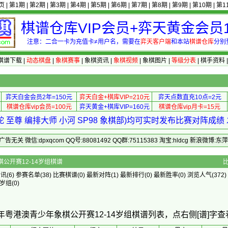
页
|
第1期
|
第2期
|
第3期
|
第4期
|
第5期
|
第6期
|
第7期
|
第8期
|
第9期
|
第10期
|
第1
棋谱仓库VIP会员+弈天黄金会员1
注意：二合一卡为充值卡≠用户名，需要在
弈天客户端
和本站
棋谱仓库
分别
棋谱下载
|
动态棋盘
|
象棋赛事
|
象棋资讯
|
象棋视频
|
象棋图片
|
等级分表
|
棋手资料
弈天白金会员2年=150元
弈天白金+棋库VIP=210元
弈天点数直充10点=2元
棋谱仓库vip会员=100元
弈天黄金+棋库VIP=160元
棋谱仓库vip月卡=15元
 至尊 编排大师 小河 SP98 象棋部)均可实时发布比赛对阵成
 微信:dpxqcom QQ号:88081492 QQ群:75115383 淘宝:hldcg 新浪微博:
4年粤港澳青少年象棋公开赛12-14岁组棋谱
资讯
(6)
参赛名单
(38)
比赛棋谱
(0)
最新对阵
(1)
最新排行
(0)
最新胜率
(0) 浏览人气(372)
1岁组
(0)
4年粤港澳青少年象棋公开赛12-14岁组棋谱列表，点右侧[谱]字