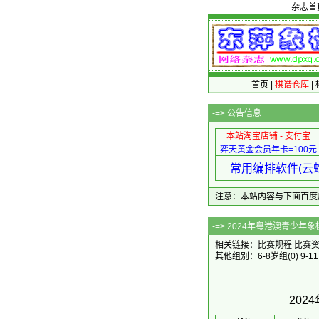
杂志首
首页
|
棋谱仓库
|
-=>
公告信息
本站淘宝店铺 - 支付宝
弈天黄金会员年卡=100元
常用编排软件(云蛇
注意：本站内容与下面百度广告无关
-=> 202
相关链接：
比赛规程
比赛
其他组别：
6-8岁组
(0)
9-1
202