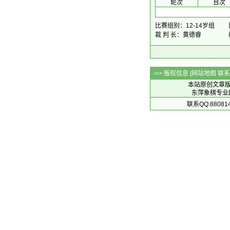
 轮次 
 台次 
比赛组别：12-14岁组
裁 判 长：黄德睿
-=> 版权信息 [
网站地图
联系Q
本站原创文章
东萍象棋专业网站 
联系QQ:88081