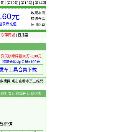
1期
|
第12期
|
第13期
|
第14期
收藏本页
60元
棋谱仓库
登录后充值
使用帮助
|
东萍商城
|
直播室
弈天棋缘碎银30万=100元
棋谱仓库vip会员=100元
绩 发布工具合集下载
东萍象棋网
点击查看本页二维码
比赛对阵
比赛规程
比赛列表
查看棋谱