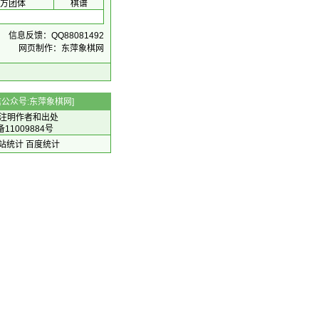
方团体
棋谱
信息反馈：QQ88081492
网页制作：东萍象棋网
 微信公众号:东萍象棋网]
注明作者和出处
备11009884号
 网站统计
百度统计