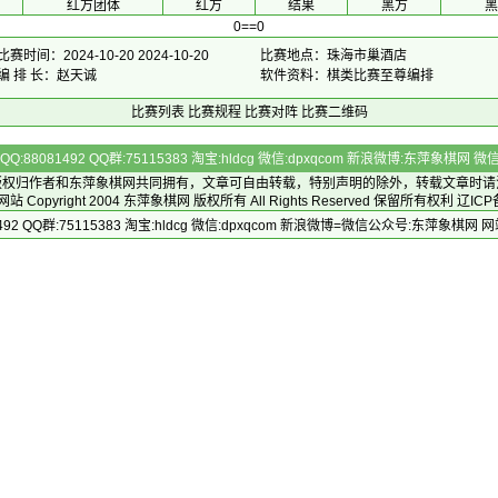
红方团体
 红方 
 结果 
 黑方 
黑
0==0
比赛时间：2024-10-20 2024-10-20
比赛地点：珠海市巢酒店
编 排 长：赵天诚
软件资料：棋类比赛至尊编排
比赛列表
比赛规程
比赛对阵
比赛二维码
Q:88081492 QQ群:75115383 淘宝:hldcg 微信:dpxqcom 新浪微博:东萍象棋网
版权归作者和
东萍象棋网
共同拥有，文章可自由转载，特别声明的除外，转载文章时请
Copyright 2004
东萍象棋网
版权所有 All Rights Reserved 保留所有权利 辽ICP
492 QQ群:75115383 淘宝:hldcg 微信:dpxqcom 新浪微博=微信公众号:东萍象棋网