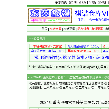
杂志首页
|
第1期
|
第2期
|
第3期
|
第4期
|
棋谱仓库V
注意：二合一卡为充值卡
首页
|
棋谱仓库
|
棋谱下载
|
动态棋盘
|
象棋赛事
|
象
-=>
公告信息
本站淘宝店铺 - 支付宝
弈天白金会员2年=150元
弈天
弈天黄金会员年卡=100元
棋谱仓库vip会员=100元
弈天
常用编排软件(云蛇 至尊 编排大师 小河 S
注意：本站内容与下面百度广告无关 微信:dpxqcom QQ号:88081
-=> 2024年重庆巴蜀常春藤第二届
相关链接：
比赛规程
比赛资讯
(10)
参赛名单
(11)
比赛棋谱
(0)
其他组别：
五六年级组
(0)
三年级组
(0)
二年级组
(0)
一年级组
(0
2024年重庆巴蜀常春藤第二届智力运动