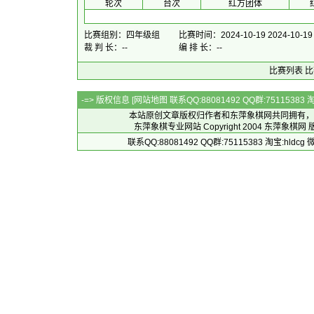
 轮次 
 台次 
红方团体
 
比赛组别：四年级组
比赛时间：2024-10-19 2024-10-19
裁 判 长：--
编 排 长：--
比赛列表
比
-=> 版权信息 [
网站地图
联系QQ:88081492 QQ群:7511538
本站原创文章版权归作者和
东萍象棋网
共同拥有，
东萍象棋专业网站 Copyright 2004
东萍象棋网
版
联系QQ:88081492 QQ群:75115383 淘宝:h