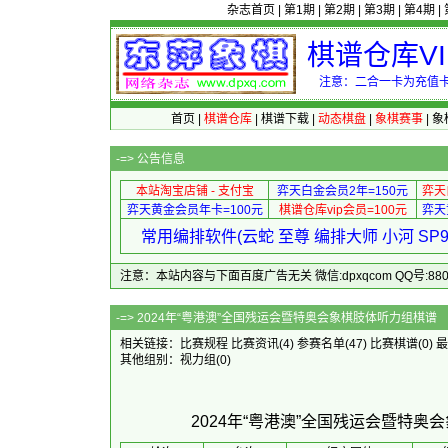
杂志首页
|
第1期
|
第2期
|
第3期
|
第4期
|
棋谱仓库V
注意：二合一卡为充值卡
首页
|
棋谱仓库
|
棋谱下载
|
动态棋盘
|
象棋赛事
|
象
-=>
公告信息
本站淘宝店铺 - 支付宝
弈天白金会员2年=150元
弈天
弈天黄金会员年卡=100元
棋谱仓库vip会员=100元
弈天
常用编排软件(云蛇 至尊 编排大师 小河 S
注意：本站内容与下面百度广告无关 微信:dpxqcom QQ号:88081
-=> 2024年“粤港澳”全国残运
相关链接：
比赛规程
比赛资讯
(4)
参赛名单
(47)
比赛棋谱
(0)
最
其他组别：
视力组
(0)
2024年“粤港澳”全国残运会暨特奥