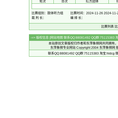
 轮次 
 台次 
红方团体
 
比赛组别：肢体听力组
比赛时间：2024-11-26 2024-11-
裁 判 长：
编 排 长：
比赛列表
比
-=> 版权信息 [
网站地图
联系QQ:88081492 QQ群:7511538
本站原创文章版权归作者和
东萍象棋网
共同拥有，
东萍象棋专业网站 Copyright 2004
东萍象棋网
版
联系QQ:88081492 QQ群:75115383 淘宝:h