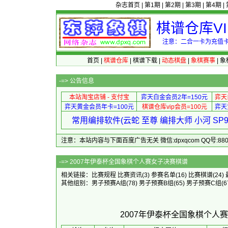
杂志首页
|
第1期
|
第2期
|
第3期
|
第4期
|
棋谱仓库V
注意：二合一卡为充值卡
首页
|
棋谱仓库
|
棋谱下载
|
动态棋盘
|
象棋赛事
|
象
-=>
公告信息
本站淘宝店铺 - 支付宝
弈天白金会员2年=150元
弈天
弈天黄金会员年卡=100元
棋谱仓库vip会员=100元
弈天
常用编排软件(云蛇 至尊 编排大师 小河 S
注意：本站内容与下面百度广告无关 微信:dpxqcom QQ号:88081
-=> 2007年伊泰杯全国
相关链接：
比赛规程
比赛资讯
(3)
参赛名单
(16)
比赛棋谱
(24)
其他组别：
男子预赛A组
(78)
男子预赛B组
(65)
男子预赛C组
(6
2007年伊泰杯全国象棋个人