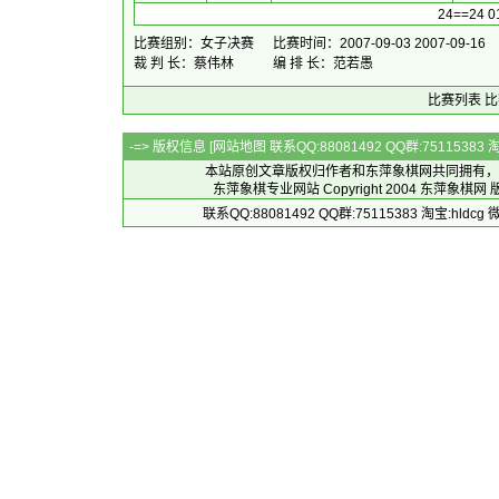
24==24 0
比赛组别：女子决赛
比赛时间：2007-09-03 2007-09-16
裁 判 长：蔡伟林
编 排 长：范若愚
比赛列表
比
-=> 版权信息 [
网站地图
联系QQ:88081492 QQ群:7511538
本站原创文章版权归作者和
东萍象棋网
共同拥有，
东萍象棋专业网站 Copyright 2004
东萍象棋网
版
联系QQ:88081492 QQ群:75115383 淘宝:h