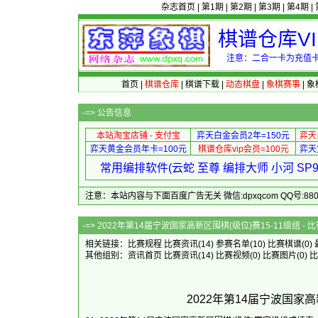
杂志首页
|
第1期
|
第2期
|
第3期
|
第4期
|
棋谱仓库V
注意：二合一卡为充值卡
首页
|
棋谱仓库
|
棋谱下载
|
动态棋盘
|
象棋赛事
|
象
-=>
公告信息
本站淘宝店铺 - 支付宝
弈天白金会员2年=150元
弈天
弈天黄金会员年卡=100元
棋谱仓库vip会员=100元
弈天
常用编排软件(云蛇 至尊 编排大师 小河 S
注意：本站内容与下面百度广告无关 微信:dpxqcom QQ号:88081
-=> 2022年第14届宁波国家高新区围棋(
相关链接：
比赛规程
比赛资讯
(14)
参赛名单
(10)
比赛棋谱
(0)
其他组别：
资讯首页
比赛资讯
(14)
比赛视频
(0)
比赛图片
(0)
比
2022年第14届宁波国家高新