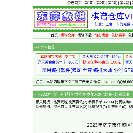
杂志首页
|
第1期
|
第2期
|
第3期
|
第4期
|
棋谱仓库V
注意：二合一卡为充值卡
首页
|
棋谱仓库
|
棋谱下载
|
动态棋盘
|
象棋赛事
|
象
-=>
公告信息
本站淘宝店铺 - 支付宝
弈天白金会员2年=150元
弈天
弈天黄金会员年卡=100元
棋谱仓库vip会员=100元
弈天
常用编排软件(云蛇 至尊 编排大师 小河 S
注意：本站内容与下面百度广告无关 微信:dpxqcom QQ号:88081
-=> 2023年济宁市任城区“体彩杯”
相关链接：
比赛规程
比赛资讯
(2)
参赛名单
(42.14)
比赛棋谱
(0
其他组别：
资讯首页
比赛资讯
(2)
比赛视频
(0)
比赛图片
(0)
比
2023年济宁市任城区