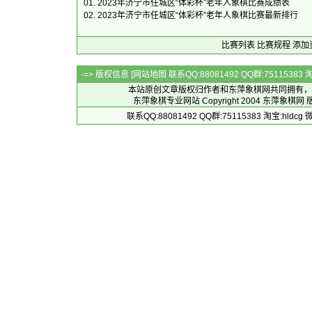
01.
2023年济宁市任城区“体彩杯”老年人象棋比赛成绩表
02.
2023年济宁市任城区“体彩杯”老年人象棋比赛最新排行
比赛列表
比赛规程
添加
-=> 版权信息 [
网站地图
联系QQ:88081492 QQ群:7511538
本站原创文章版权归作者和
东萍象棋网
共同拥有，
东萍象棋专业网站 Copyright 2004
东萍象棋网
版
联系QQ:88081492 QQ群:75115383 淘宝:h