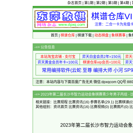
杂志首页
|
第1期
|
第2期
|
第3期
|
第4期
|
棋谱仓库V
注意：二合一卡为充值卡
首页
|
棋谱仓库
|
棋谱下载
|
动态棋盘
|
象棋赛事
|
象
-=>
公告信息
本站淘宝店铺 - 支付宝
弈天白金会员2年=150元
弈天
弈天黄金会员年卡=100元
棋谱仓库vip会员=100元
弈天
常用编排软件(云蛇 至尊 编排大师 小河 S
注意：本站内容与下面百度广告无关 微信:dpxqcom QQ号:88081
-=> 2023年第二届长沙市智力运动会象棋赛青少年
相关链接：
比赛规程
比赛资讯
(16)
参赛名单
(29.1)
比赛棋谱
(0
其他组别：
资讯首页
比赛资讯
(16)
比赛视频
(0)
比赛图片
(0)
比
2023年第二届长沙市智力运动会象