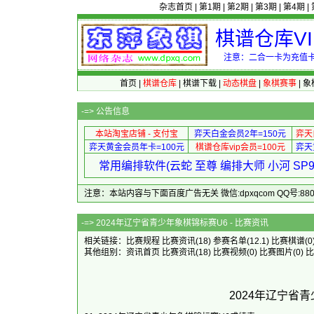
杂志首页
|
第1期
|
第2期
|
第3期
|
第4期
|
棋谱仓库V
注意：二合一卡为充值卡
首页
|
棋谱仓库
|
棋谱下载
|
动态棋盘
|
象棋赛事
|
象
-=>
公告信息
本站淘宝店铺 - 支付宝
弈天白金会员2年=150元
弈天
弈天黄金会员年卡=100元
棋谱仓库vip会员=100元
弈天
常用编排软件(云蛇 至尊 编排大师 小河 S
注意：本站内容与下面百度广告无关 微信:dpxqcom QQ号:88081
-=> 2024年辽宁省青少年象
相关链接：
比赛规程
比赛资讯
(18)
参赛名单
(12.1)
比赛棋谱
(0
其他组别：
资讯首页
比赛资讯
(18)
比赛视频
(0)
比赛图片
(0)
比
2024年辽宁省青