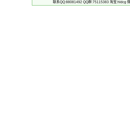
联系QQ:88081492 QQ群:75115383 淘宝:h