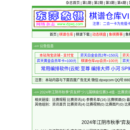
杂志首页
|
第1期
|
第2期
|
第3期
|
第4期
|
棋谱仓库V
注意：二合一卡为充值卡
首页
|
棋谱仓库
|
棋谱下载
|
动态棋盘
|
象棋赛事
|
象
-=>
公告信息
本站淘宝店铺 - 支付宝
弈天白金会员2年=150元
弈天
弈天黄金会员年卡=100元
棋谱仓库vip会员=100元
弈天
常用编排软件(云蛇 至尊 编排大师 小河 S
注意：本站内容与下面百度广告无关 微信:dpxqcom QQ号:88081
-=> 2024年江阴市秋季“弈友杯”少儿
相关链接：
比赛规程
比赛资讯
(4)
参赛名单
(16)
比赛棋谱
(0)
最
其他组别：
资讯首页
比赛资讯
(4)
比赛视频
(0)
比赛图片
(0)
比
2024年江阴市秋季“弈友