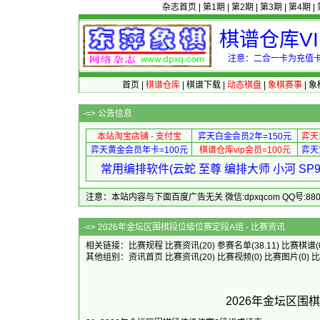
杂志首页
|
第1期
|
第2期
|
第3期
|
第4期
|
棋谱仓库V
注意：二合一卡为充值卡
首页
|
棋谱仓库
|
棋谱下载
|
动态棋盘
|
象棋赛事
|
象
-=>
公告信息
本站淘宝店铺 - 支付宝
弈天白金会员2年=150元
弈天
弈天黄金会员年卡=100元
棋谱仓库vip会员=100元
弈天
常用编排软件(云蛇 至尊 编排大师 小河 S
注意：本站内容与下面百度广告无关 微信:dpxqcom QQ号:88081
-=> 2026年金坛区围棋段位级
相关链接：
比赛规程
比赛资讯
(20)
参赛名单
(38.11)
比赛棋谱
(
其他组别：
资讯首页
比赛资讯
(20)
比赛视频
(0)
比赛图片
(0)
比
2026年金坛区围