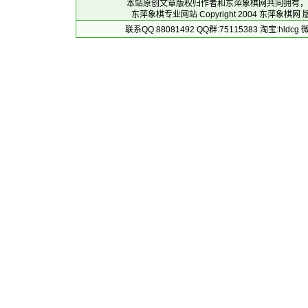
本站原创文章版权归作者和
东萍象棋网
共同拥有，
东萍象棋专业网站 Copyright 2004
东萍象棋网
版
联系QQ:88081492 QQ群:75115383 淘宝:h