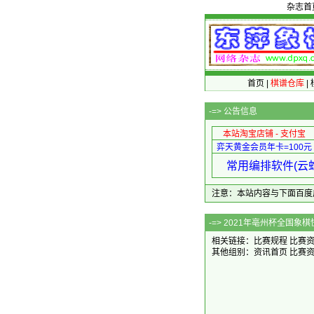
杂志首
首页
|
棋谱仓库
|
-=>
公告信息
本站淘宝店铺 - 支付宝
弈天黄金会员年卡=100元
常用编排软件(云蛇
注意：本站内容与下面百度广告无关
-=> 20
相关链接：
比赛规程
比赛
其他组别：
资讯首页
比赛