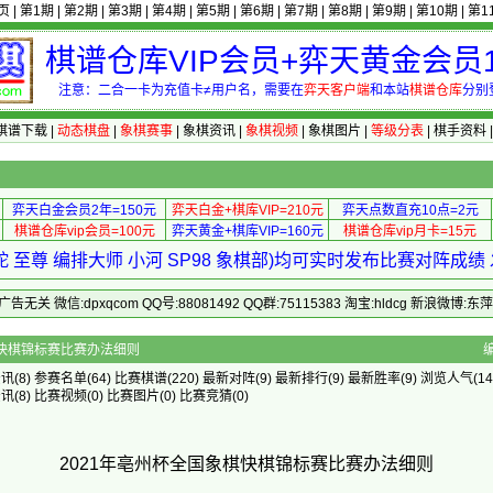
页
|
第1期
|
第2期
|
第3期
|
第4期
|
第5期
|
第6期
|
第7期
|
第8期
|
第9期
|
第10期
|
第1
棋谱仓库VIP会员+弈天黄金会员1
注意：二合一卡为充值卡≠用户名，需要在
弈天客户端
和本站
棋谱仓库
分别
棋谱下载
|
动态棋盘
|
象棋赛事
|
象棋资讯
|
象棋视频
|
象棋图片
|
等级分表
|
棋手资料
弈天白金会员2年=150元
弈天白金+棋库VIP=210元
弈天点数直充10点=2元
棋谱仓库vip会员=100元
弈天黄金+棋库VIP=160元
棋谱仓库vip月卡=15元
 至尊 编排大师 小河 SP98 象棋部)均可实时发布比赛对阵成
 微信:dpxqcom QQ号:88081492 QQ群:75115383 淘宝:hldcg 新浪微博:
21年亳州杯全国象棋快棋锦标赛比赛办法细则
资讯
(8)
参赛名单
(64)
比赛棋谱
(220)
最新对阵
(9)
最新排行
(9)
最新胜率
(9) 浏览人气(14
资讯
(8)
比赛视频
(0)
比赛图片
(0)
比赛竞猜
(0)
2021年亳州杯全国象棋快棋锦标赛比赛办法细则