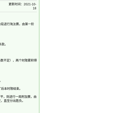
更新时间：2021-10-
18
阶段进行淘汰赛，由第一阶
条款。
局数不定），两个时限累积得
。
了后本时限结束。
打平，则进行一局附加赛，由
变，直至分出胜负。