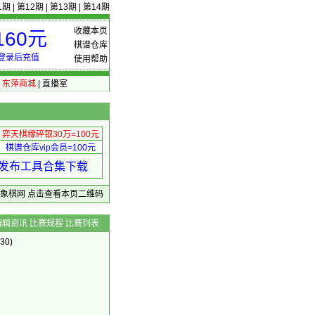
1期
|
第12期
|
第13期
|
第14期
收藏本页
60元
棋谱仓库
登录后充值
使用帮助
|
东萍商城
|
直播室
弈天棋缘碎银30万=100元
棋谱仓库vip会员=100元
绩 发布工具合集下载
东萍象棋网
点击查看本页二维码
编辑资讯
比赛规程
比赛列表
30)