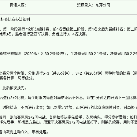
资讯来源：
资讯录入：东萍公司
锦标赛比赛办法细则
一阶段进行7轮积分编排赛，前4名晋级第二阶段，第4名之后为最终排名；第二
对第3名，胜者进行冠亚军决赛、负者进行3、4名决赛。
规则（2020版）》30.2条款进行，半决赛采用30.2.1条款，决赛采用30.2.2
赛分两个时限，分别进行5+3（共35分钟）、3+2（共20分钟）两种时限的比赛（
赛各计算一局等级分。
，此后依次换先。
钟后进行3+2比赛；每个时限内每盘对局结束后不休息，须在1分钟之内开始下一盘比赛
，时限结束，不再进行比赛；如已到规定时限，正在进行的比赛应继续对弈，对局终
同，则加赛两局3+2闪电战，首局抽签决定先后手，次局换先，得分高者晋级；如
择先后手，和棋黑方胜出。冠亚军决赛两局3+2闪电战如打平，则换先续赛，用时不
着由裁判主动介入，审核处理。