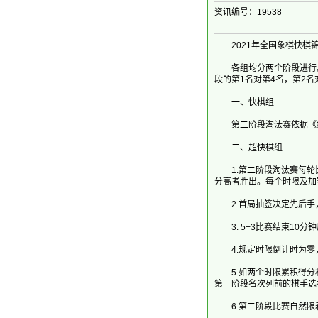
资讯编号：19538
2021年全国象棋快棋
各组均分两个阶段进行。第
段的第1名对第4名，第2名
一、快棋组
第二阶段淘汰赛依据《象棋竞赛
二、超快棋组
1.第二阶段淘汰赛每轮比
分高者胜出。每个时限及加
2.首局抽签决定先后手
3. 5+3比赛结束10分
4.规定时限倒计时为零
5.如两个时限累积得分相
第一阶段名次列前的棋手选
6.第二阶段比赛自然限