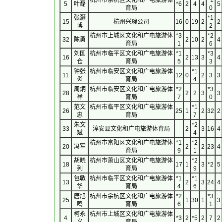
杭州市余杭区文化和广电旅游体
*1
5
叶磊
*6
2
4
4
5
育局
0
张灏
*1
15
杭州兴琬公司
16
0
19
2
2
博
2
杭州市上城区文化和广电旅游体
*3
*2
32
陈勇
2
10
2
4
育局
1
6
刘国
杭州市临平区文化和广电旅游体
*1
*3
16
2
13
3
4
仓
育局
5
3
钟张
杭州市临安区文化和广电旅游体
*1
11
12
0
2
3
3
炎
育局
4
周炳
杭州市临安区文化和广电旅游体
*2
*3
28
2
2
3
3
祥
育局
7
0
范文
杭州市临平区文化和广电旅游体
*1
26
25
1
2
32
2
忠
育局
7
朱文
*2
33
淳安县文化和广电旅游体育局
2
3
16
4
斌
4
杭州市富阳区文化和广电旅游体
*1
*2
20
冯军
2
2
23
4
育局
9
1
胡晓
杭州市萧山区文化和广电旅游体
*2
18
17
1
3
*2
5
列
育局
9
包敏
杭州市临平区文化和广电旅游体
*1
*1
13
2
3
24
4
华
育局
4
6
唐旭
杭州市余杭区文化和广电旅游体
*2
*3
25
1
30
1
3
鸣
育局
6
1
柯永
杭州市上城区文化和广电旅游体
4
*3
2
*5
2
7
2