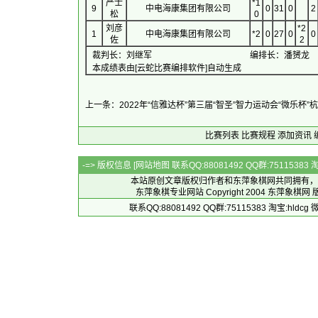
严士
*1
9
中电海康集团有限公司
0
31
0
2
松
0
刘彦
*2
1
中电海康集团有限公司
*2
0
27
0
0
佐
2
裁判长：刘继军
编排长：潘赟龙
本成绩表由[云蛇比赛编排软件]自动生成
上一条：2022年“信雅达杯”第三届“智圣”智力运动会“微乐
比赛列表
比赛规程
添加资讯
-=> 版权信息 [
网站地图
联系QQ:88081492 QQ群:7511538
本站原创文章版权归作者和
东萍象棋网
共同拥有，
东萍象棋专业网站 Copyright 2004
东萍象棋网
版
联系QQ:88081492 QQ群:75115383 淘宝:h