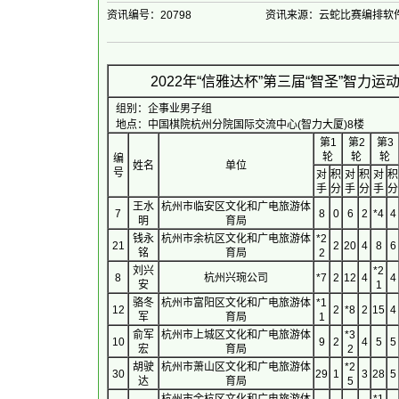
资讯编号：20798
资讯来源：云蛇比赛编排软
2022年“信雅达杯”第三届“智圣”智
组别：企事业男子组
地点：中国棋院杭州分院国际交流中心(智力大厦)8楼
第1
第2
第3
轮
轮
轮
编
姓名
单位
号
对
积
对
积
对
积
手
分
手
分
手
分
王水
杭州市临安区文化和广电旅游体
7
8
0
6
2
*4
4
明
育局
钱永
杭州市余杭区文化和广电旅游体
*2
21
2
20
4
8
6
铭
育局
2
刘兴
*2
8
杭州兴琬公司
*7
2
12
4
4
安
1
骆冬
杭州市富阳区文化和广电旅游体
*1
12
2
*8
2
15
4
军
育局
1
俞军
杭州市上城区文化和广电旅游体
*3
10
9
2
4
5
5
宏
育局
2
胡驶
杭州市萧山区文化和广电旅游体
*2
30
29
1
3
28
5
达
育局
5