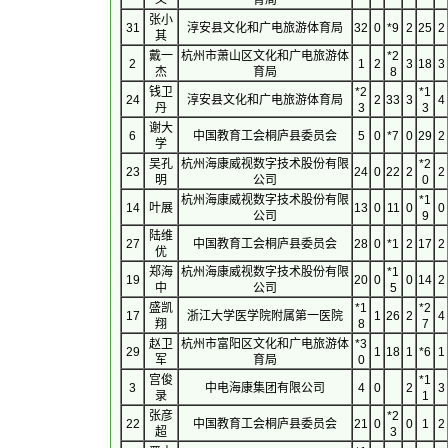
义
育局
张小
31
淳安县文化和广电旅游体育局
32
0
*9
2
25
2
其
戴一
杭州市萧山区文化和广电旅游体
*2
2
1
2
3
18
3
杰
育局
8
钱卫
*2
*1
24
淳安县文化和广电旅游体育局
2
33
3
4
丹
3
3
谢大
6
中国教育工会桐庐县委员会
5
0
*7
0
29
2
学
吴孔
杭州海康威视数字技术股份有限
*2
23
24
0
22
2
2
明
公司
0
杭州海康威视数字技术股份有限
*1
14
叶展
13
0
11
0
0
公司
9
陆维
27
中国教育工会桐庐县委员会
28
0
*1
2
17
2
优
郑海
杭州海康威视数字技术股份有限
*1
19
20
0
0
14
2
中
公司
5
盛凯
*1
*2
17
浙江大学医学院附属第一医院
1
26
2
4
翔
8
7
赵卫
杭州市富阳区文化和广电旅游体
*3
29
1
18
1
*6
1
军
育局
0
宫俊
*1
3
中电海康集团有限公司
4
0
2
3
录
1
张彦
*2
22
中国教育工会桐庐县委员会
21
0
0
1
2
超
3