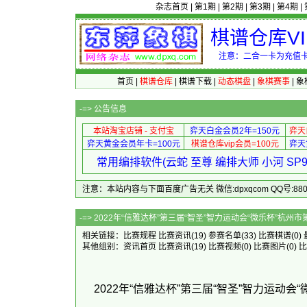
杂志首页
|
第1期
|
第2期
|
第3期
|
第4期
|
棋谱仓库V
注意：二合一卡为充值卡
首页
|
棋谱仓库
|
棋谱下载
|
动态棋盘
|
象棋赛事
|
象
-=>
公告信息
本站淘宝店铺 - 支付宝
弈天白金会员2年=150元
弈天
弈天黄金会员年卡=100元
棋谱仓库vip会员=100元
弈天
常用编排软件(云蛇 至尊 编排大师 小河 S
注意：本站内容与下面百度广告无关 微信:dpxqcom QQ号:88081
-=> 2022年“信雅达杯”第三届“智圣”智力运动会“微乐杯
相关链接：
比赛规程
比赛资讯
(19)
参赛名单
(33)
比赛棋谱
(0)
其他组别：
资讯首页
比赛资讯
(19)
比赛视频
(0)
比赛图片
(0)
比
2022年“信雅达杯”第三届“智圣”智力运动