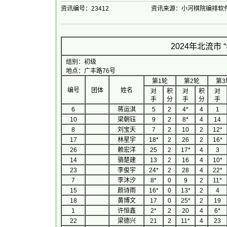
资讯编号：23412
资讯来源：小河棋院编排软
2024年北流市
组别：初级
地点：广丰路76号
第1轮
第2轮
第3
编号
团体
姓名
对
积
对
积
对
手
分
手
分
手
6
蒋运淇
5
2
4*
4
1
10
梁朝钰
9
2
8*
4
14
8
刘宝天
7
2
10
2
12*
17
林星宇
18*
2
26
2
16*
26
赖宏洋
25
2
17*
4
3
14
骆楚建
13
2
16
4
10*
23
李俊宇
24*
2
28
4
22*
7
李沐汐
8*
0
9
2
11*
15
颜诗雨
16*
0
13*
2
4
18
黄博文
17
0
25*
2
19
1
许恒鑫
2*
2
20
4
6*
22
梁德兴
21
2
11*
4
23