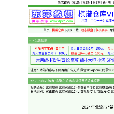
杂志首页
|
第1期
|
第2期
|
第3期
|
第4期
|
棋谱仓库V
注意：二合一卡为充值卡
首页
|
棋谱仓库
|
棋谱下载
|
动态棋盘
|
象棋赛事
|
象
-=>
公告信息
本站淘宝店铺 - 支付宝
弈天白金会员2年=150元
弈天
弈天黄金会员年卡=100元
棋谱仓库vip会员=100元
弈天
常用编排软件(云蛇 至尊 编排大师 小河 S
注意：本站内容与下面百度广告无关 微信:dpxqcom QQ号:88081
-=> 2024年北流市 “希望
相关链接：
比赛规程
比赛资讯
(12)
参赛名单
(28)
比赛棋谱
(0)
其他组别：
资讯首页
比赛资讯
(12)
比赛视频
(0)
比赛图片
(0)
比
2024年北流市 