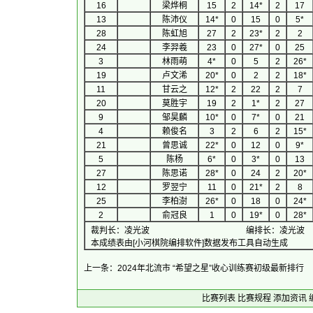
16
梁烨桐
15
2
14*
2
17
13
陈沛仪
14*
0
15
0
5*
28
陈虹旭
27
2
23*
2
2
24
李羿羲
23
0
27*
0
25
3
林雨萌
4*
0
5
2
26*
19
卢文浠
20*
0
2
2
18*
11
甘云之
12*
2
22
2
7
20
莫胜宇
19
2
1*
2
27
9
邹昊麟
10*
0
7*
0
21
4
赖俊名
3
2
6
2
15*
21
曾思诚
22*
0
12
0
9*
5
陈杨
6*
0
3*
0
13
27
陈思诺
28*
0
24
2
20*
12
罗翌宁
11
0
21*
2
8
25
李柏澍
26*
0
18
0
24*
2
俞冠良
1
0
19*
0
28*
裁判长：凌光波
编排长：凌光波
本成绩表由[小河棋院编排软件]数据发布工具自动生成
上一条：2024年北流市 “希望之星”收心训练赛初级最新排行
比赛列表
比赛规程
添加资讯