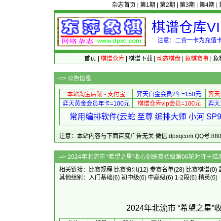
杂志首页
|
第1期
|
第2期
|
第3期
|
第4期
|
棋谱仓库V
注意：二合一卡为充值卡
首页
|
棋谱仓库
|
棋谱下载
|
动态棋盘
|
象棋赛事
|
象
-=>
公告信息
本站淘宝店铺 - 支付宝
弈天白金会员2年=150元
弈天
弈天黄金会员年卡=100元
棋谱仓库vip会员=100元
弈天
常用编排软件(云蛇 至尊 编排大师 小河 S
注意：本站内容与下面百度广告无关 微信:dpxqcom QQ号:88081
-=> 2024年北流市 “希望之星”收心训
相关链接：
比赛规程
比赛资讯
(12)
参赛名单
(28)
比赛棋谱
(0)
其他组别：
入门基础
(6)
初中级
(6)
中高级
(6)
1-2段
(6)
精英
(6)
2024年北流市 “希望之