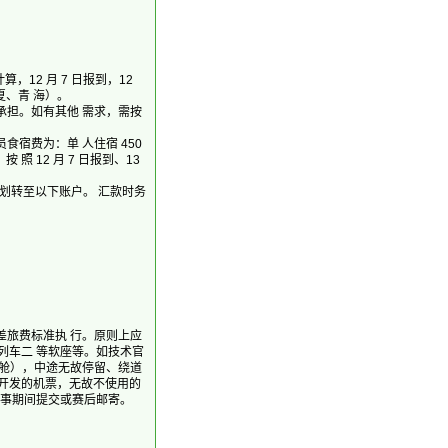
12 月 7 日报到，12
夏、青 海）。
担。如有其他 需求，需按
宿费为：单 人住宿 450
照 12 月 7 日报到、13
费划转至以下账户。 汇款时务
旅费标准执 行。原则上应
列车二 等软座等。如技术官
济舱），中途无故停留、绕道
开发的机票，无故不使用的
赛事期间提交或赛后邮寄。