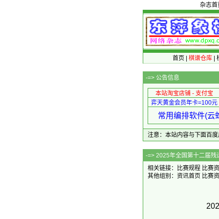
杂志首
首页
|
棋谱仓库
|
-=>
公告信息
本站淘宝店铺 - 支付宝
弈天黄金会员年卡=100元
常用编排软件(云蛇
注意：本站内容与下面百度广告无关
-=> 2025年
相关链接：
比赛规程
比赛
其他组别：
资讯首页
比赛
2