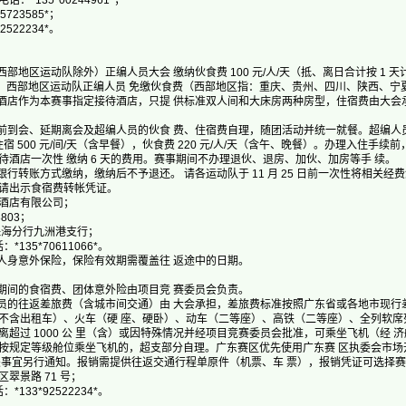
135*00244961*；
23585*；
22234*。
区运动队除外）正编人员大会 缴纳伙食费 100 元/人/天（抵、离日合计按 1 天计算，
 天）。西部地区运动队正编人员 免缴伙食费（西部地区指：重庆、贵州、四川、陕西、宁
店作为本赛事指定接待酒店，只提 供标准双人间和大床房两种房型，住宿费由大会承
到会、延期离会及超编人员的伙食 费、住宿费自理，随团活动并统一就餐。超编人员食
 500 元/间/天（含早餐），伙食费 220 元/人/天（含午、晚餐）。办理入住手续前，按 
酒店一次性 缴纳 6 天的费用。赛事期间不办理退伙、退房、加伙、加房等手 续。
转账方式缴纳，缴纳后不予退还。 请各运动队于 11 月 25 日前一次性将相关经
请出示食宿费转帐凭证。
店有限公司；
803；
海分行九洲港支行；
35*70611066*。
身意外保险，保险有效期需覆盖往 返途中的日期。
间的食宿费、团体意外险由项目竞 赛委员会负责。
的往返差旅费（含城市间交通）由 大会承担，差旅费标准按照广东省或各地市现行差
不含出租车）、火车（硬 座、硬卧）、动车（二等座）、高铁（二等座）、全列软席
超过 1000 公 里（含）或因特殊情况并经项目竞赛委员会批准，可乘坐飞机（经 
按规定等级舱位乘坐飞机的，超支部分自理。广东赛区优先使用广东赛 区执委会市场
关事宜另行通知。报销需提供往返交通行程单原件（机票、车 票），报销凭证可选择
景路 71 号；
33*92522234*。