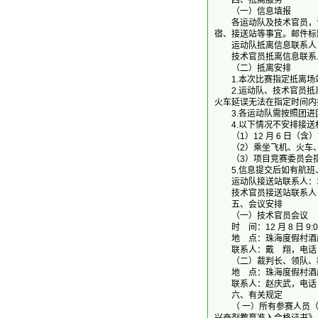
四、抵离服务
（一）信息填报
各运动队及技术官员，请于 1
宿、接送站等事宜。邮件标题
运动队抵离信息联系人：袁 媛
技术官员抵离信息联系人：戴
（二）抵离安排
1.本次比赛指定抵离场站
2.运动队、技术官员抵离
火车延误无法在指定时间内
3.各运动队需按照团进
4.以下情况不安排接送
（1）12 月 6 日（含）
（2）乘坐飞机、火车、
（3）项目竞赛委员会指
5.信息提交后如有航班
运动队接送站联系人：袁 媛，
技术官员接送站联系人：戴 翔
五、会议安排
（一）技术官员会议
时 间：12 月 8 日 9:
地 点：珠海度假村酒店
联系人：戴 翔，电话：*13
（二）裁判长、领队、教练员
地 点：珠海度假村酒店
联系人：赵庆武，电话：*18
六、有关规定
（ 一）所有参赛人员（领