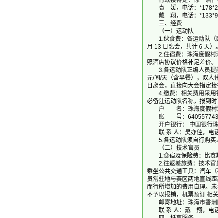
行政接待处：徐 洪，电话：*
袁 媛，电话：*178*257
戴 翔，电话：*133*925
三、经费
（一）运动队
1.伙食费：各运动队（西部地
月 13 日离会，共计 6
2.住宿费：珠海度假村酒
照酒店协议价格补足差价。
3.各运动队正编人员提前
元/间/天（含早餐），双人住宿
日离会，直接向大会指定接待
4.缴费：相关费用采用银行
必备注运动队名称，报到时
户 名：珠海度假村酒
账 号：640557743
开户银行： 中国银行珠
联 系 人：吴亦佳，电话：*1
5.各运动队须自行购买人
（二）技术官员
1.食宿及保险费：比赛期
2.往返差旅费：技术官员
乘坐公共交通工具：汽车（
员常驻地与赛区两地直线距离
而行所增加的费用自理。未
不予以报销，机票预订 相
邮寄地址：珠海市香洲区翠
联 系 人：戴 翔，电话：*1