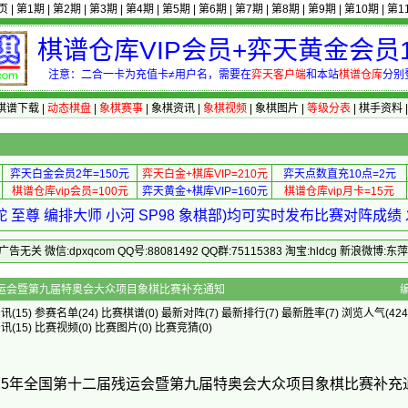
页
|
第1期
|
第2期
|
第3期
|
第4期
|
第5期
|
第6期
|
第7期
|
第8期
|
第9期
|
第10期
|
第1
棋谱仓库VIP会员+弈天黄金会员1
注意：二合一卡为充值卡≠用户名，需要在
弈天客户端
和本站
棋谱仓库
分别
棋谱下载
|
动态棋盘
|
象棋赛事
|
象棋资讯
|
象棋视频
|
象棋图片
|
等级分表
|
棋手资料
弈天白金会员2年=150元
弈天白金+棋库VIP=210元
弈天点数直充10点=2元
棋谱仓库vip会员=100元
弈天黄金+棋库VIP=160元
棋谱仓库vip月卡=15元
 至尊 编排大师 小河 SP98 象棋部)均可实时发布比赛对阵成
 微信:dpxqcom QQ号:88081492 QQ群:75115383 淘宝:hldcg 新浪微博:
全国第十二届残运会暨第九届特奥会大众项目象棋比赛补充通知
资讯
(15)
参赛名单
(24)
比赛棋谱
(0)
最新对阵
(7)
最新排行
(7)
最新胜率
(7) 浏览人气(424
资讯
(15)
比赛视频
(0)
比赛图片
(0)
比赛竞猜
(0)
025年全国第十二届残运会暨第九届特奥会大众项目象棋比赛补充