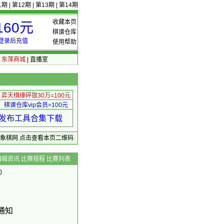
1期
|
第12期
|
第13期
|
第14期
收藏本页
60元
棋谱仓库
登录后充值
使用帮助
|
东萍商城
|
直播室
弈天棋缘碎银30万=100元
棋谱仓库vip会员=100元
绩 发布工具合集下载
东萍象棋网
点击查看本页二维码
编辑资讯
比赛规程
比赛列表
)
通知