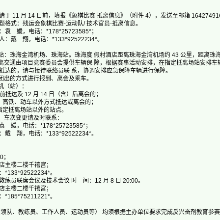
1 月 14 日前，填报《象棋比赛 抵离信息》（附件 4），发送至邮箱 164274916*
格式：残运会象棋比赛-运动队/ 技术官员-抵离信息。
，电话：*178*25723585*；
 翔，电话：*133*92522234*。
：珠海金湾机场、珠海站。珠海度 假村酒店距离珠海金湾机场约 43 公里，距离珠海
交通由项目竞赛委员会提供车辆保 障，根据赛事活动安排，在指定抵离场站安排车辆
抵达的，请与接待联络员联 系，协调安排应急保障车辆进行保障。
团出的方式进行报到、离会及乘车。
机（站）：
前抵达及 12 月 14 日（含）后离会的；
高铁、动车以外方式抵达或离会的；
定抵离场站以外的站点。
、车次变更请及时联系：
电话：*178*25723585*；
，电话：*133*92522234*。
00；
主楼二楼千禧宫；
3*92522234*。
联席会议及技术会议 时 间：12 月 8 日 20:00。
主楼二楼千禧宫；
5*75211221*。
队、教练员、工作人员、运动员等） 均须根据主办单位要求完成反兴奋剂教育参赛