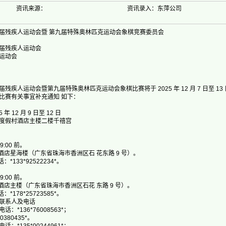
资讯来源：
资讯录入：东萍公司
残疾人运动会暨 第九届特殊奥林匹克运动会象棋竞赛委员会
届残疾人运动会
运动会
人运动会暨第九届特殊奥林匹克运动会象棋比赛将于 2025 年 12 月 7 日至 1
比赛有关事宜补充通知 如下：
12 月 9 日至 12 日
假村酒店主楼二楼千禧宫
:00 前。
店星海楼（广东省珠海市香洲区石 花东路 9 号）。
33*92522234*。
:00 前。
店主楼（广东省珠海市香洲区石花 东路 9 号）。
78*25723585*。
联系人及电话
136*76008563*；
80435*。