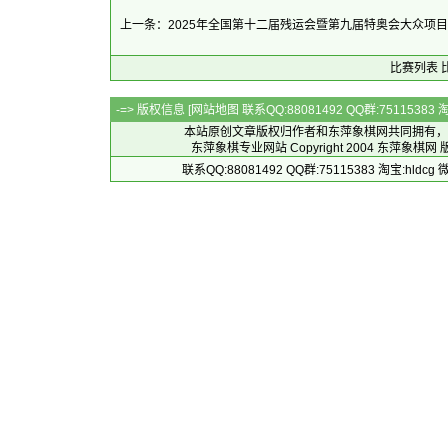
上一条：2025年全国第十二届残运会暨第九届特奥会大众项
比赛列表
-=> 版权信息 [
网站地图
联系QQ:88081492 QQ群:7511538
本站原创文章版权归作者和
东萍象棋网
共同拥有，
东萍象棋专业网站 Copyright 2004
东萍象棋网
版
联系QQ:88081492 QQ群:75115383 淘宝:h