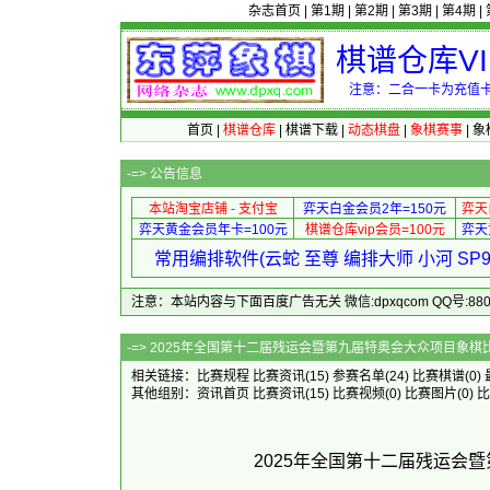
杂志首页
|
第1期
|
第2期
|
第3期
|
第4期
|
棋谱仓库V
注意：二合一卡为充值卡
首页
|
棋谱仓库
|
棋谱下载
|
动态棋盘
|
象棋赛事
|
象
-=>
公告信息
本站淘宝店铺 - 支付宝
弈天白金会员2年=150元
弈天
弈天黄金会员年卡=100元
棋谱仓库vip会员=100元
弈天
常用编排软件(云蛇 至尊 编排大师 小河 S
注意：本站内容与下面百度广告无关 微信:dpxqcom QQ号:88081
-=> 2025年全国第十二届残运会暨第九
相关链接：
比赛规程
比赛资讯
(15)
参赛名单
(24)
比赛棋谱
(0)
其他组别：
资讯首页
比赛资讯
(15)
比赛视频
(0)
比赛图片
(0)
比
2025年全国第十二届残运会