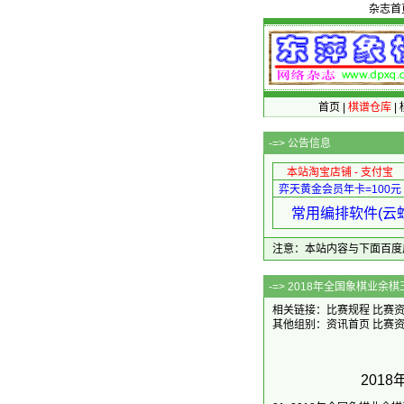
杂志首
首页
|
棋谱仓库
|
-=>
公告信息
本站淘宝店铺 - 支付宝
弈天黄金会员年卡=100元
常用编排软件(云蛇
注意：本站内容与下面百度广告无关
-=> 2018年全
相关链接：
比赛规程
比赛
其他组别：
资讯首页
比赛
201