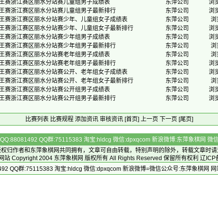
棋王赛浙江赛区丽水分站赛儿童组男子成绩表
东萍公司
浏览
棋王赛浙江赛区丽水分站赛儿童组男子最新排行
东萍公司
浏览
棋王赛浙江赛区丽水分站赛少年、儿童组女子成绩表
东萍公司
浏
棋王赛浙江赛区丽水分站赛少年、儿童组女子最新排行
东萍公司
浏览
棋王赛浙江赛区丽水分站赛少年组男子成绩表
东萍公司
浏览
棋王赛浙江赛区丽水分站赛少年组男子最新排行
东萍公司
浏
棋王赛浙江赛区丽水分站赛老年组男子成绩表
东萍公司
浏
棋王赛浙江赛区丽水分站赛老年组男子最新排行
东萍公司
浏览
棋王赛浙江赛区丽水分站赛公开、老年组女子成绩表
东萍公司
浏览
棋王赛浙江赛区丽水分站赛公开、老年组女子最新排行
东萍公司
浏
棋王赛浙江赛区丽水分站赛公开组男子成绩表
东萍公司
浏览
棋王赛浙江赛区丽水分站赛公开组男子最新排行
东萍公司
浏览
比赛列表
比赛规程
添加资讯
审核资讯
[首页]
上一页
下一页
[尾页]
Q:88081492 QQ群:75115383 淘宝:hldcg 微信:dpxqcom 新浪微博:东萍象棋网
版权归作者和
东萍象棋网
共同拥有，文章可自由转载，特别声明的除外，转载文章时请
Copyright 2004
东萍象棋网
版权所有 All Rights Reserved 保留所有权利 辽ICP
492 QQ群:75115383 淘宝:hldcg 微信:dpxqcom 新浪微博=微信公众号:东萍象棋网