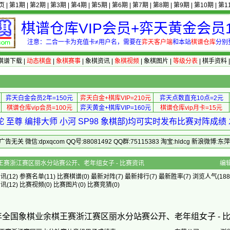
页
|
第1期
|
第2期
|
第3期
|
第4期
|
第5期
|
第6期
|
第7期
|
第8期
|
第9期
|
第10期
|
第1
棋谱仓库VIP会员+弈天黄金会员1
注意：二合一卡为充值卡≠用户名，需要在
弈天客户端
和本站
棋谱仓库
分别
棋谱下载
|
动态棋盘
|
象棋赛事
|
象棋资讯
|
象棋视频
|
象棋图片
|
等级分表
|
棋手资料
弈天白金会员2年=150元
弈天白金+棋库VIP=210元
弈天点数直充10点=2元
棋谱仓库vip会员=100元
弈天黄金+棋库VIP=160元
棋谱仓库vip月卡=15元
 至尊 编排大师 小河 SP98 象棋部)均可实时发布比赛对阵成
 微信:dpxqcom QQ号:88081492 QQ群:75115383 淘宝:hldcg 新浪微博:
国象棋业余棋王赛浙江赛区丽水分站赛公开、老年组女子 - 比赛资讯
编
资讯
(12)
参赛名单
(11)
比赛棋谱
(0)
最新对阵
(7)
最新排行
(7)
最新胜率
(7) 浏览人气(188
资讯
(12)
比赛视频
(0)
比赛图片
(0)
比赛竞猜
(0)
8年全国象棋业余棋王赛浙江赛区丽水分站赛公开、老年组女子 - 