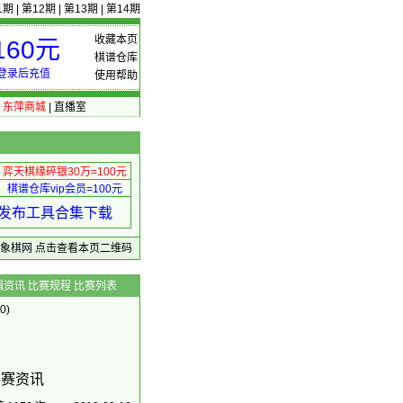
1期
|
第12期
|
第13期
|
第14期
收藏本页
60元
棋谱仓库
登录后充值
使用帮助
|
东萍商城
|
直播室
弈天棋缘碎银30万=100元
棋谱仓库vip会员=100元
绩 发布工具合集下载
东萍象棋网
点击查看本页二维码
辑资讯
比赛规程
比赛列表
0)
比赛资讯