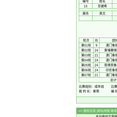
编号
姓名
15
甘建希
报名
英文
 轮次 
台
团
第01轮
9
澳门象
第02轮
24
柬埔寨棋
第03轮
21
澳门象
第04轮
24
澳门象
第05轮
24
菲律宾象
第06轮
24
印尼象
第07轮
21
澳门象
总计
比赛组别：成年组
比赛时
裁 判 长：崔燕
编 
-=> 版权信息 [
网站地图
联系Q
本站原创文章