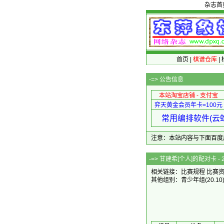
杂志首
首页
|
棋谱仓库
|
-=>
公告信息
本站淘宝店铺 - 支付宝
弈天黄金会员年卡=100元
常用编排软件(云蛇
注意：本站内容与下面百度广告无关
-=> 甘建希[个人]
相关链接：
比赛规程
比赛
其他组别：
青少年组
(20.10