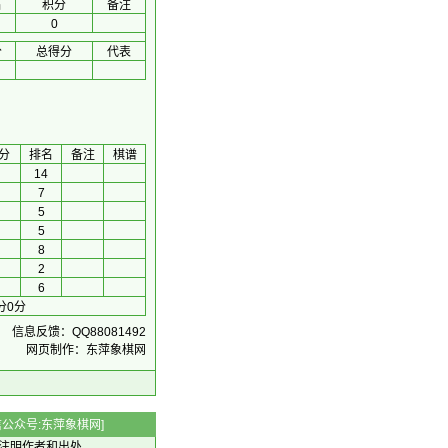
名
积分
备注
0
分
总得分
代表
分
排名
备注
棋谱
14
7
5
5
8
2
6
分0分
信息反馈：QQ88081492
网页制作：东萍象棋网
 微信公众号:东萍象棋网]
注明作者和出处