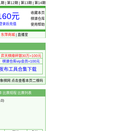
1期
|
第12期
|
第13期
|
第14期
收藏本页
60元
棋谱仓库
登录后充值
使用帮助
|
东萍商城
|
直播室
弈天棋缘碎银30万=100元
棋谱仓库vip会员=100元
绩 发布工具合集下载
东萍象棋网
点击查看本页二维码
单
比赛规程
比赛列表
0)