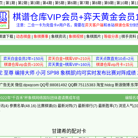
页
|
第1期
|
第2期
|
第3期
|
第4期
|
第5期
|
第6期
|
第7期
|
第8期
|
第9期
|
第10期
|
第1
棋谱仓库VIP会员+弈天黄金会员1
注意：二合一卡为充值卡≠用户名，需要在
弈天客户端
和本站
棋谱仓库
分别
棋谱下载
|
动态棋盘
|
象棋赛事
|
象棋资讯
|
象棋视频
|
象棋图片
|
等级分表
|
棋手资料
弈天白金会员2年=150元
弈天白金+棋库VIP=210元
弈天点数直充10点=2元
棋谱仓库vip会员=100元
弈天黄金+棋库VIP=160元
棋谱仓库vip月卡=15元
 至尊 编排大师 小河 SP98 象棋部)均可实时发布比赛对阵成
 微信:dpxqcom QQ号:88081492 QQ群:75115383 淘宝:hldcg 新浪微博:
的配对卡 - 2022年“千百禾”杯象棋网络国际团体邀请赛成年组
编辑名
资讯
(4)
参赛名单
(48.16)
比赛棋谱
(0)
最新对阵
(7)
最新排行
(7)
最新胜率
(7) 浏览人气(31
)
甘建希的配对卡