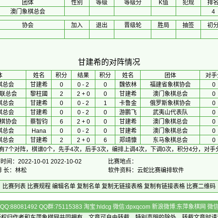
团体
性别
等级
等级分
K值
犯规
排
澳门象棋总会
4
协会
加入
退出
晋级轮
胜局
抽签
初
甘建希的对阵情况
体
 姓名 
积分
 结果 
积分
 姓名 
团体
对手
棋总会
甘建希
0
0 - 2
0
魏依林
福建省象棋协会
0
联总会
黎柱國
2
2 + 0
0
甘建希
澳门象棋总会
0
棋总会
甘建希
0
0 - 2
1
卡鲁金
俄罗斯象棋协会
0
棋总会
甘建希
0
0 - 2
0
游鹏飞
武夷山代表队
0
棋协会
蔡智钧
6
2 + 0
0
甘建希
澳门象棋总会
0
棋总会
Hana
0
0 - 2
0
甘建希
澳门象棋总会
0
棋总会
甘建希
2
2 + 0
6
郑靖慷
东马象棋总会
0
有7个对阵，棋谱0个，先手4次，后手3次，编排上调4次，下调0次，积分4分，对手
间：2022-10-01 2022-10-02
比赛地点：
排 长：林松
软件资料：云蛇比赛编排软件
比赛列表
比赛规程
编辑名单
复制名单
复制无链接表格
复制有链接表格
比赛二维码
Q:88081492 QQ群:75115383 淘宝:hldcg 微信:dpxqcom 新浪微博:东萍象棋网
版权归作者和
东萍象棋网
共同拥有，文章可自由转载，特别声明的除外，转载文章时请