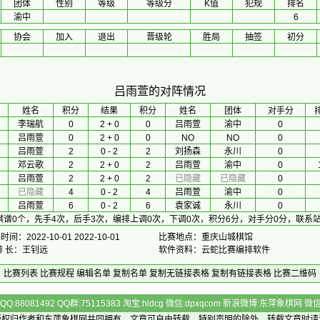
团体
性别
等级
等级分
K值
犯规
排名
渝中
6
协会
加入
退出
晋级轮
胜局
抽签
初分
吕雨萱的对阵情况
 姓名 
积分
 结果 
积分
 姓名 
团体
对手分
李瑞航
0
2 + 0
0
吕雨萱
渝中
0
吕雨萱
0
2 + 0
0
NO
NO
0
吕雨萱
2
0 - 2
2
刘扬森
永川
0
邓云歌
2
2 + 0
2
吕雨萱
渝中
0
吕雨萱
2
2 + 0
2
已隐藏
已隐藏
0
已隐藏
4
0 - 2
4
吕雨萱
渝中
0
吕雨萱
6
0 - 2
6
袁家诚
永川
0
棋谱0个，先手4次，后手3次，编排上调0次，下调0次，积分6分，对手分0分，联系
间：2022-10-01 2022-10-01
比赛地点：重庆山城棋馆
排 长：王钊远
软件资料：云蛇比赛编排软件
比赛列表
比赛规程
编辑名单
复制名单
复制无链接表格
复制有链接表格
比赛二维码
Q:88081492 QQ群:75115383 淘宝:hldcg 微信:dpxqcom 新浪微博:东萍象棋网
版权归作者和
东萍象棋网
共同拥有，文章可自由转载，特别声明的除外，转载文章时请