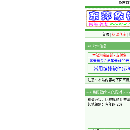
杂志首
首页
|
棋谱仓库
|
-=>
公告信息
本站淘宝店铺 - 支付宝
弈天黄金会员年卡=100元
常用编排软件(云蛇
注意：本站内容与下面百度广告无关
-=> 吕雨萱[个人]的
相关链接：
比赛规程
比赛
其他组别：
青年组
(26)