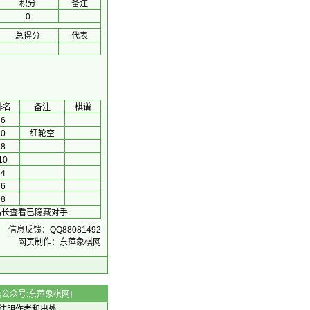
积分
备注
0
总得分
代表
排名
备注
棋谱
6
0
红轮空
8
10
4
6
8
站长查看已隐藏对手
信息反馈：QQ88081492
网页制作：东萍象棋网
 微信公众号:东萍象棋网]
注明作者和出处