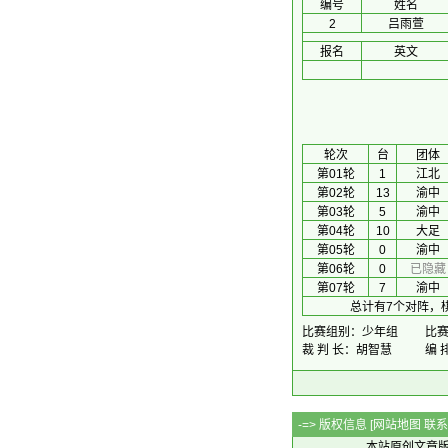
编号
姓名
2
吕雨萱
报名
英文
 轮次 
台
团体
第01轮
1
江北
第02轮
13
渝中
第03轮
5
渝中
第04轮
10
大足
第05轮
0
渝中
第06轮
0
已隐藏
第07轮
7
渝中
总计有7个对阵，
比赛组别：少年组
比赛时
裁 判 长：胡智慧
编 
-=> 版权信息 [
网站地图
联系Q
本站原创文章