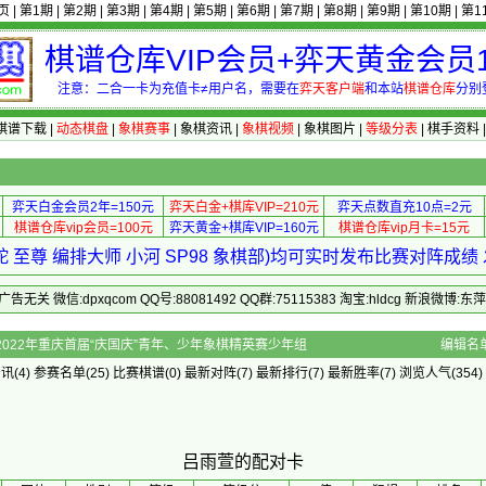
页
|
第1期
|
第2期
|
第3期
|
第4期
|
第5期
|
第6期
|
第7期
|
第8期
|
第9期
|
第10期
|
第1
棋谱仓库VIP会员+弈天黄金会员1
注意：二合一卡为充值卡≠用户名，需要在
弈天客户端
和本站
棋谱仓库
分别
棋谱下载
|
动态棋盘
|
象棋赛事
|
象棋资讯
|
象棋视频
|
象棋图片
|
等级分表
|
棋手资料
弈天白金会员2年=150元
弈天白金+棋库VIP=210元
弈天点数直充10点=2元
棋谱仓库vip会员=100元
弈天黄金+棋库VIP=160元
棋谱仓库vip月卡=15元
 至尊 编排大师 小河 SP98 象棋部)均可实时发布比赛对阵成
 微信:dpxqcom QQ号:88081492 QQ群:75115383 淘宝:hldcg 新浪微博:
配对卡 - 2022年重庆首届“庆国庆”青年、少年象棋精英赛少年组
编辑名
资讯
(4)
参赛名单
(25)
比赛棋谱
(0)
最新对阵
(7)
最新排行
(7)
最新胜率
(7) 浏览人气(354)
吕雨萱的配对卡