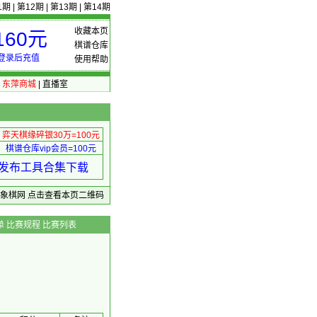
1期
|
第12期
|
第13期
|
第14期
收藏本页
60元
棋谱仓库
登录后充值
使用帮助
|
东萍商城
|
直播室
弈天棋缘碎银30万=100元
棋谱仓库vip会员=100元
绩 发布工具合集下载
东萍象棋网
点击查看本页二维码
单
比赛规程
比赛列表