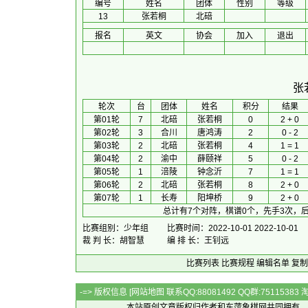
编号
姓名
团体
性别
等级
13
张若桐
北碚
报名
英文
协会
加入
退出
张
 轮次 
台
团体
 姓名 
积分
 结果 
第01轮
7
北碚
张若桐
0
2 + 0
第02轮
3
合川
唐鸿涛
2
0 - 2
第03轮
2
北碚
张若桐
4
1 = 1
第04轮
2
渝中
薛颐祥
5
0 - 2
第05轮
1
涪陵
钟念沂
7
1 = 1
第06轮
2
北碚
张若桐
8
2 + 0
第07轮
1
长寿
阳坤桥
9
2 + 0
总计有7个对阵，棋谱0个，先手3次，后
比赛组别：少年组
比赛时间：2022-10-01 2022-10-01
裁 判 长：胡智慧
编 排 长：王钊远
比赛列表
比赛规程
编辑名单
复制
-=> 版权信息 [
网站地图
联系QQ:88081492 QQ群:7511538
本站原创文章版权归作者和
东萍象棋网
共同拥有，