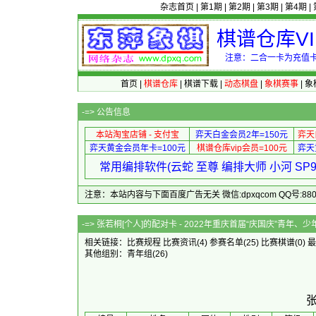
杂志首页
|
第1期
|
第2期
|
第3期
|
第4期
|
棋谱仓库V
注意：二合一卡为充值卡
首页
|
棋谱仓库
|
棋谱下载
|
动态棋盘
|
象棋赛事
|
象
-=>
公告信息
本站淘宝店铺 - 支付宝
弈天白金会员2年=150元
弈天
弈天黄金会员年卡=100元
棋谱仓库vip会员=100元
弈天
常用编排软件(云蛇 至尊 编排大师 小河 S
注意：本站内容与下面百度广告无关 微信:dpxqcom QQ号:88081
-=> 张若桐[个人]的配对卡 - 2022年重庆首
相关链接：
比赛规程
比赛资讯
(4)
参赛名单
(25)
比赛棋谱
(0)
最
其他组别：
青年组
(26)