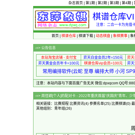
杂志首页
|
第1期
|
第2期
|
第3期
|
第4期
|
棋谱仓库V
注意：二合一卡为充值卡
首页
|
棋谱仓库
|
棋谱下载
|
动态棋盘
|
象棋赛事
|
象
-=>
公告信息
本站淘宝店铺 - 支付宝
弈天白金会员2年=150元
弈天
弈天黄金会员年卡=100元
棋谱仓库vip会员=100元
弈天
常用编排软件(云蛇 至尊 编排大师 小河 S
注意：本站内容与下面百度广告无关 微信:dpxqcom QQ号:88081
-=> 周佳颖[个人]的配对卡 - 2022年重庆首
相关链接：
比赛规程
比赛资讯
(4)
参赛名单
(25)
比赛棋谱
(0)
最
其他组别：
青年组
(26)