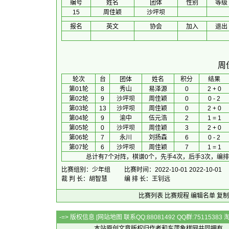
编号
姓名
团体
性别
等级
15
周佳颖
沙坪坝
报名
英文
协会
加入
退出
周
 轮次 
台
团体
 姓名 
积分
 结果 
第01轮
8
秀山
易泽源
0
2 + 0
第02轮
9
沙坪坝
周佳颖
0
0 - 2
第03轮
13
沙坪坝
周佳颖
0
2 + 0
第04轮
9
渝中
伍元浩
2
1 = 1
第05轮
0
沙坪坝
周佳颖
3
2 + 0
第06轮
7
永川
刘扬森
6
0 - 2
第07轮
6
沙坪坝
周佳颖
7
1 = 1
总计有7个对阵，棋谱0个，先手4次，后手3次，编
比赛组别：少年组
比赛时间：2022-10-01 2022-10-01
裁 判 长：胡智慧
编 排 长：王钊远
比赛列表
比赛规程
编辑名单
复制
-=> 版权信息 [
网站地图
联系QQ:88081492 QQ群:7511538
本站原创文章版权归作者和
东萍象棋网
共同拥有，