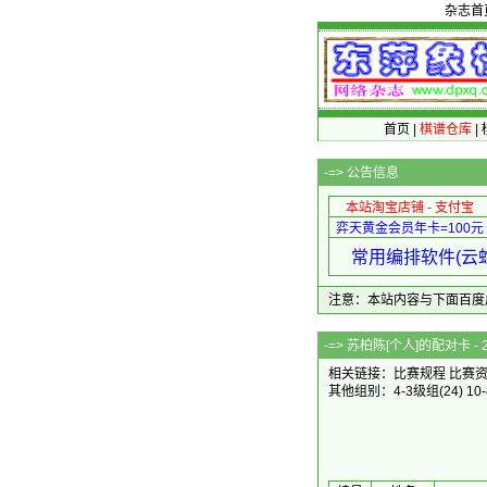
杂志首
首页
|
棋谱仓库
|
-=>
公告信息
本站淘宝店铺 - 支付宝
弈天黄金会员年卡=100元
常用编排软件(云蛇
注意：本站内容与下面百度广告无关
-=> 苏柏陈[个人]的
相关链接：
比赛规程
比赛
其他组别：
4-3级组
(24)
10