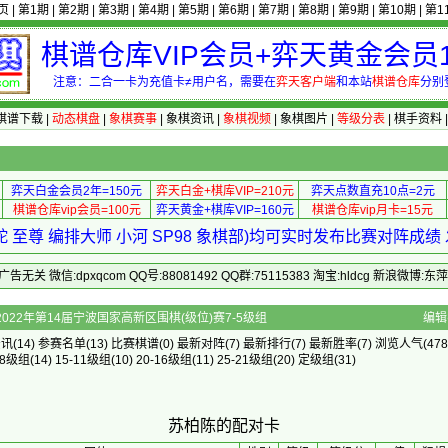
页
|
第1期
|
第2期
|
第3期
|
第4期
|
第5期
|
第6期
|
第7期
|
第8期
|
第9期
|
第10期
|
第1
棋谱仓库VIP会员+弈天黄金会员1
注意：二合一卡为充值卡≠用户名，需要在
弈天客户端
和本站
棋谱仓库
分别
棋谱下载
|
动态棋盘
|
象棋赛事
|
象棋资讯
|
象棋视频
|
象棋图片
|
等级分表
|
棋手资料
弈天白金会员2年=150元
弈天白金+棋库VIP=210元
弈天点数直充10点=2元
棋谱仓库vip会员=100元
弈天黄金+棋库VIP=160元
棋谱仓库vip月卡=15元
 至尊 编排大师 小河 SP98 象棋部)均可实时发布比赛对阵成
 微信:dpxqcom QQ号:88081492 QQ群:75115383 淘宝:hldcg 新浪微博:
配对卡 - 2022年第14届宁波国家高新区围棋(级位)赛7-5级组
编辑
资讯
(14)
参赛名单
(13)
比赛棋谱
(0)
最新对阵
(7)
最新排行
(7)
最新胜率
(7) 浏览人气(478
-8级组
(14)
15-11级组
(10)
20-16级组
(11)
25-21级组
(20)
定级组
(31)
苏柏陈的配对卡