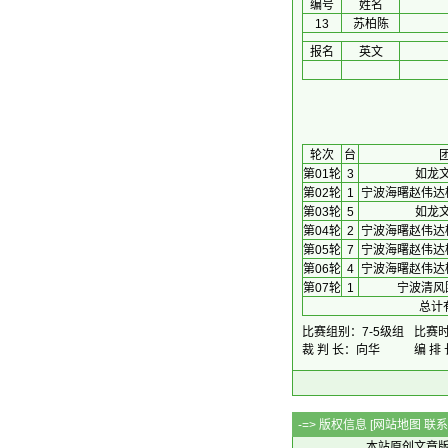
编号
姓名
13
苏柏陈
报名
英文
 轮次 
台
第01轮
3
如龙
第02轮
1
宁波海曙赵伟达
第03轮
5
如龙
第04轮
2
宁波海曙赵伟达
第05轮
7
宁波海曙赵伟达
第06轮
4
宁波海曙赵伟达
第07轮
1
宁波清风
总计
比赛组别：7-5级组
比赛时间
裁 判 长：向华
编 排
-=> 版权信息 [
网站地图
联系Q
本站原创文章