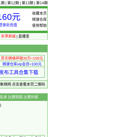
1期
|
第12期
|
第13期
|
第14期
收藏本页
60元
棋谱仓库
登录后充值
使用帮助
|
东萍商城
|
直播室
弈天棋缘碎银30万=100元
棋谱仓库vip会员=100元
绩 发布工具合集下载
东萍象棋网
点击查看本页二维码
名单
比赛规程
比赛列表
)