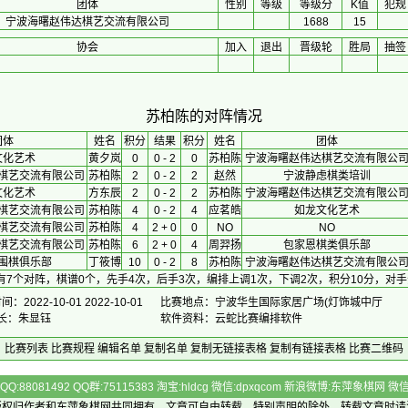
团体
性别
等级
等级分
K值
犯规
宁波海曙赵伟达棋艺交流有限公司
1688
15
协会
加入
退出
晋级轮
胜局
抽签
苏柏陈的对阵情况
团体
 姓名 
积分
 结果 
积分
 姓名 
团体
文化艺术
黄夕岚
0
0 - 2
0
苏柏陈
宁波海曙赵伟达棋艺交流有限公
棋艺交流有限公司
苏柏陈
2
0 - 2
2
赵然
宁波静虑棋类培训
文化艺术
方东辰
2
0 - 2
2
苏柏陈
宁波海曙赵伟达棋艺交流有限公
棋艺交流有限公司
苏柏陈
4
0 - 2
4
应茗皓
如龙文化艺术
棋艺交流有限公司
苏柏陈
4
2 + 0
0
NO
NO
棋艺交流有限公司
苏柏陈
6
2 + 0
4
周羿扬
包家恩棋类俱乐部
围棋俱乐部
丁筱博
10
0 - 2
8
苏柏陈
宁波海曙赵伟达棋艺交流有限公
有7个对阵，棋谱0个，先手4次，后手3次，编排上调1次，下调2次，积分10分，对手
：2022-10-01 2022-10-01
比赛地点：宁波华生国际家居广场(灯饰城中厅
 长：朱显钰
软件资料：云蛇比赛编排软件
比赛列表
比赛规程
编辑名单
复制名单
复制无链接表格
复制有链接表格
比赛二维码
Q:88081492 QQ群:75115383 淘宝:hldcg 微信:dpxqcom 新浪微博:东萍象棋网
版权归作者和
东萍象棋网
共同拥有，文章可自由转载，特别声明的除外，转载文章时请