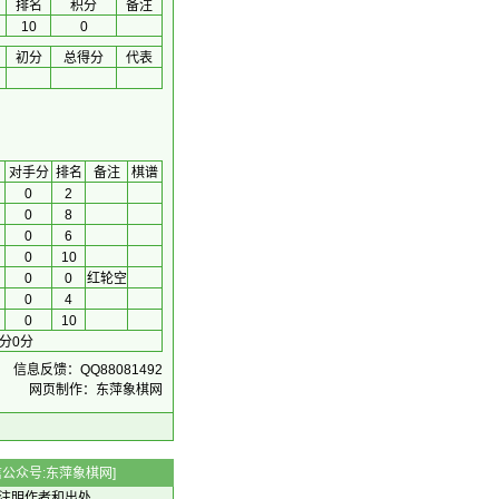
排名
积分
备注
10
0
初分
总得分
代表
对手分
排名
备注
棋谱
司
0
2
0
8
司
0
6
0
10
0
0
红轮空
0
4
司
0
10
分0分
信息反馈：QQ88081492
网页制作：东萍象棋网
 微信公众号:东萍象棋网]
注明作者和出处