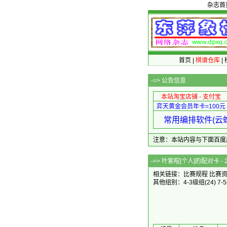
杂志首
首页
|
棋谱仓库
|
-=>
公告信息
本站淘宝店铺 - 支付宝
弈天黄金会员年卡=100元
常用编排软件(云蛇
注意：本站内容与下面百度广告无关
-=> 叶紫暄[个人]的
相关链接：
比赛规程
比赛
其他组别：
4-3级组
(24)
7-