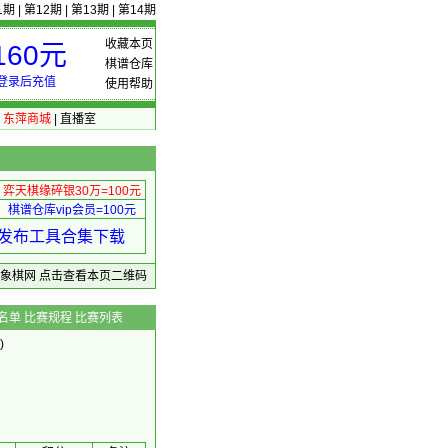
1期
|
第12期
|
第13期
|
第14期
收藏本页
60元
棋谱仓库
登录后充值
使用帮助
|
东萍商城
|
直播室
弈天棋缘碎银30万=100元
棋谱仓库vip会员=100元
绩 发布工具合集下载
东萍象棋网
点击查看本页二维码
名单
比赛规程
比赛列表
)