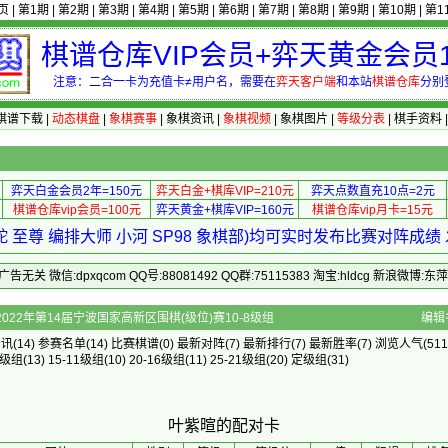
页
|
第1期
|
第2期
|
第3期
|
第4期
|
第5期
|
第6期
|
第7期
|
第8期
|
第9期
|
第10期
|
第1
棋谱仓库VIP会员+弈天黄金会员1
注意：二合一卡为充值卡≠用户名，需要在
弈天客户端
和本站
棋谱仓库
分别
棋谱下载
|
动态棋盘
|
象棋赛事
|
象棋资讯
|
象棋视频
|
象棋图片
|
等级分表
|
棋手资料
弈天白金会员2年=150元
弈天白金+棋库VIP=210元
弈天点数直充10点=2元
棋谱仓库vip会员=100元
弈天黄金+棋库VIP=160元
棋谱仓库vip月卡=15元
 至尊 编排大师 小河 SP98 象棋部)均可实时发布比赛对阵成
 微信:dpxqcom QQ号:88081492 QQ群:75115383 淘宝:hldcg 新浪微博:
配对卡 - 2022年第14届宁波国家高新区围棋(级位)赛10-8级组
编辑
资讯
(14)
参赛名单
(14)
比赛棋谱
(0)
最新对阵
(7)
最新排行
(7)
最新胜率
(7) 浏览人气(511
5级组
(13)
15-11级组
(10)
20-16级组
(11)
25-21级组
(20)
定级组
(31)
叶紫暄的配对卡