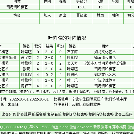
团体
性别
等级
等级分
K值
犯规
排
镇海清和棋艺
1601
15
6
协会
加入
退出
晋级轮
胜局
抽签
初
叶紫暄的对阵情况
体
 姓名 
积分
 结果 
积分
 姓名 
团体
和棋艺
叶紫暄
0
2 + 0
0
石子辉
如龙文化艺术
围棋俱乐部
高宇杰
2
2 + 0
2
叶紫暄
镇海清和棋艺
和棋艺
叶紫暄
2
2 + 0
2
吴天奇
宁波市方寸间艺术特长培训
化艺术
欧安
4
2 + 0
4
叶紫暄
镇海清和棋艺
和棋艺
叶紫暄
4
0 - 2
4
叶思彤
如龙文化艺术
和棋艺
叶紫暄
4
2 + 0
4
叶一乐
宁波珍珑体育
化艺术
周轩正
4
2 + 0
6
叶紫暄
镇海清和棋艺
有7个对阵，棋谱0个，先手4次，后手3次，编排上调0次，下调1次，积分6分，对手
间：2022-10-01 2022-10-01
比赛地点：宁波华生国际家居广场(灯饰城中厅
排 长：朱显钰
软件资料：云蛇比赛编排软件
比赛列表
比赛规程
编辑名单
复制名单
复制无链接表格
复制有链接表格
比赛二维码
Q:88081492 QQ群:75115383 淘宝:hldcg 微信:dpxqcom 新浪微博:东萍象棋网
版权归作者和
东萍象棋网
共同拥有，文章可自由转载，特别声明的除外，转载文章时请