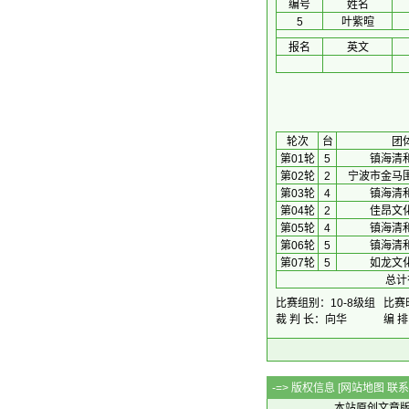
编号
姓名
5
叶紫暄
报名
英文
 轮次 
台
团
第01轮
5
镇海清
第02轮
2
宁波市金马
第03轮
4
镇海清
第04轮
2
佳昂文
第05轮
4
镇海清
第06轮
5
镇海清
第07轮
5
如龙文
总计
比赛组别：10-8级组
比赛时
裁 判 长：向华
编 
-=> 版权信息 [
网站地图
联系Q
本站原创文章