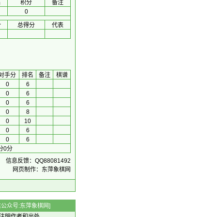
名
积分
备注
0
分
总得分
代表
对手分
排名
备注
棋谱
0
6
0
6
0
6
0
8
0
10
0
6
0
6
分0分
信息反馈：QQ88081492
网页制作：东萍象棋网
 微信公众号:东萍象棋网]
注明作者和出处